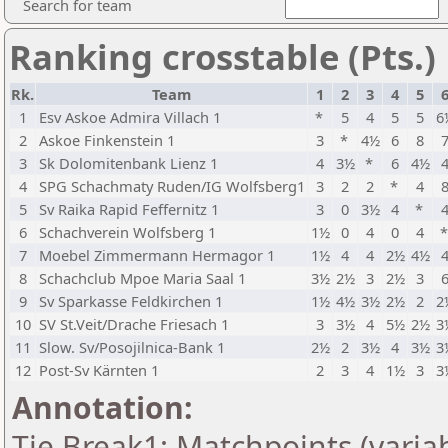
Search for team
Ranking crosstable (Pts.)
Rk.
Team
1
2
3
4
5
1
Esv Askoe Admira Villach 1
*
5
4
5
5
6
2
Askoe Finkenstein 1
3
*
4½
6
8
3
Sk Dolomitenbank Lienz 1
4
3½
*
6
4½
4
SPG Schachmaty Ruden/IG Wolfsberg1
3
2
2
*
4
5
Sv Raika Rapid Feffernitz 1
3
0
3½
4
*
6
Schachverein Wolfsberg 1
1½
0
4
0
4
7
Moebel Zimmermann Hermagor 1
1½
4
4
2½
4½
8
Schachclub Mpoe Maria Saal 1
3½
2½
3
2½
3
9
Sv Sparkasse Feldkirchen 1
1½
4½
3½
2½
2
2
10
SV St.Veit/Drache Friesach 1
3
3½
4
5½
2½
3
11
Slow. Sv/Posojilnica-Bank 1
2½
2
3½
4
3½
3
12
Post-Sv Kärnten 1
2
3
4
1½
3
3
Annotation:
Tie Break1: Matchpoints (variab