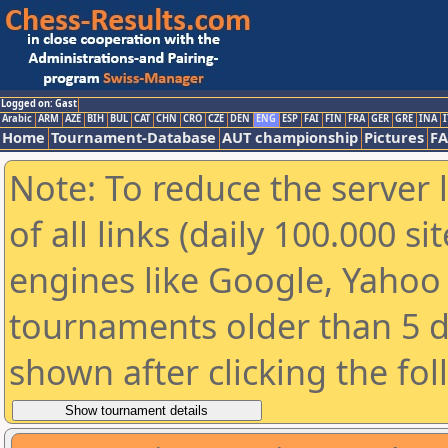
Logged on: Gast
Arabic
ARM
AZE
BIH
BUL
CAT
CHN
CRO
CZE
DEN
ENG
ESP
FAI
FIN
FRA
GER
GRE
INA
I
Home
Tournament-Database
AUT championship
Pictures
F
Note: To reduce the server 
of all links (daily 100.000 s
engines like Google, Yahoo a
tournaments older than 5 d
shown after clicking the fo