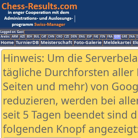
Logged on: Gast
Arabic
ARM
AZE
BIH
BUL
CAT
CHN
CRO
CZE
DEN
ENG
ESP
FAI
FIN
FRA
GER
GRE
INA
I
Home
TurnierDB
Meisterschaft
Foto-Galerie
Meldekartei
El
Hinweis: Um die Serverbel
tägliche Durchforsten aller 
Seiten und mehr) von Goog
reduzieren, werden bei alle
seit 5 Tagen beendet sind d
folgenden Knopf angezeigt