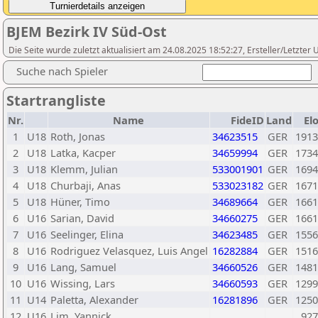
BJEM Bezirk IV Süd-Ost
Die Seite wurde zuletzt aktualisiert am 24.08.2025 18:52:27, Ersteller/Letzte
Suche nach Spieler
Startrangliste
Nr.
Name
FideID
Land
El
1
U18
Roth, Jonas
34623515
GER
1913
2
U18
Latka, Kacper
34659994
GER
1734
3
U18
Klemm, Julian
533001901
GER
1694
4
U18
Churbaji, Anas
533023182
GER
1671
5
U18
Hüner, Timo
34689664
GER
1661
6
U16
Sarian, David
34660275
GER
1661
7
U16
Seelinger, Elina
34623485
GER
1556
8
U16
Rodriguez Velasquez, Luis Angel
16282884
GER
1516
9
U16
Lang, Samuel
34660526
GER
1481
10
U16
Wissing, Lars
34660593
GER
1299
11
U14
Paletta, Alexander
16281896
GER
1250
12
U16
Lim, Yannick
927