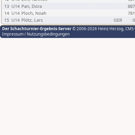
13
U14
Pan, Dora
887
14
U14
Ploch, Noah
781
15
U14
Plötz, Lars
GER
0
Der Schachturnier-Ergebnis-Server
© 2006-2026 Heinz Herzog
, CMS
Impressum / Nutzungsbedingungen