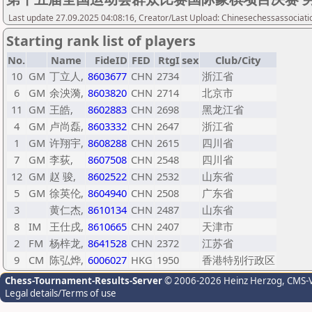
Last update 27.09.2025 04:08:16, Creator/Last Upload: Chinesechessassociati
Starting rank list of players
No.
Name
FideID
FED
RtgI
sex
Club/City
10
GM
丁立人,
8603677
CHN
2734
浙江省
6
GM
余泱漪,
8603820
CHN
2714
北京市
11
GM
王皓,
8602883
CHN
2698
黑龙江省
4
GM
卢尚磊,
8603332
CHN
2647
浙江省
1
GM
许翔宇,
8608288
CHN
2615
四川省
7
GM
李荻,
8607508
CHN
2548
四川省
12
GM
赵 骏,
8602522
CHN
2532
山东省
5
GM
徐英伦,
8604940
CHN
2508
广东省
3
黄仁杰,
8610134
CHN
2487
山东省
8
IM
王仕戌,
8610665
CHN
2407
天津市
2
FM
杨梓龙,
8641528
CHN
2372
江苏省
9
CM
陈弘烨,
6006027
HKG
1950
香港特别行政区
Chess-Tournament-Results-Server
© 2006-2026 Heinz Herzog
, CMS-
Legal details/Terms of use