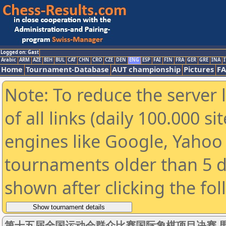
Logged on: Gast
Arabic
ARM
AZE
BIH
BUL
CAT
CHN
CRO
CZE
DEN
ENG
ESP
FAI
FIN
FRA
GER
GRE
INA
I
Home
Tournament-Database
AUT championship
Pictures
F
Note: To reduce the server 
of all links (daily 100.000 s
engines like Google, Yahoo a
tournaments older than 5 d
shown after clicking the fo
第十五届全国运动会群众比赛国际象棋项目决赛 