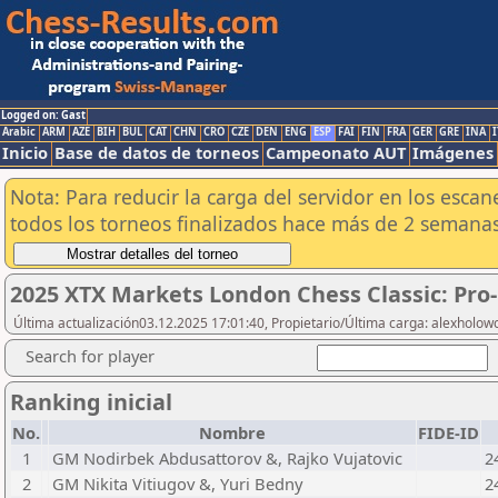
Logged on: Gast
Arabic
ARM
AZE
BIH
BUL
CAT
CHN
CRO
CZE
DEN
ENG
ESP
FAI
FIN
FRA
GER
GRE
INA
I
Inicio
Base de datos de torneos
Campeonato AUT
Imágenes
Nota: Para reducir la carga del servidor en los esc
todos los torneos finalizados hace más de 2 semanas
2025 XTX Markets London Chess Classic: Pro
Última actualización03.12.2025 17:01:40, Propietario/Última carga: alexholow
Search for player
Ranking inicial
No.
Nombre
FIDE-ID
1
GM Nodirbek Abdusattorov &, Rajko Vujatovic
2
2
GM Nikita Vitiugov &, Yuri Bedny
2