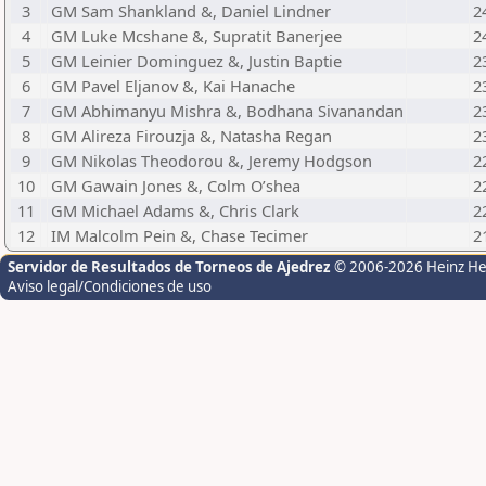
3
GM Sam Shankland &, Daniel Lindner
2
4
GM Luke Mcshane &, Supratit Banerjee
2
5
GM Leinier Dominguez &, Justin Baptie
2
6
GM Pavel Eljanov &, Kai Hanache
2
7
GM Abhimanyu Mishra &, Bodhana Sivanandan
2
8
GM Alireza Firouzja &, Natasha Regan
2
9
GM Nikolas Theodorou &, Jeremy Hodgson
2
10
GM Gawain Jones &, Colm O’shea
2
11
GM Michael Adams &, Chris Clark
2
12
IM Malcolm Pein &, Chase Tecimer
2
Servidor de Resultados de Torneos de Ajedrez
© 2006-2026 Heinz H
Aviso legal/Condiciones de uso