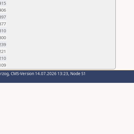
415
406
397
377
310
300
239
221
210
109
erzog
, CMS-Version 14.07.2026 13:23, Node S1