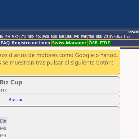
Servert
TA
JPN
MKD
LTU
NED
POL
POR
ROU
RUS
SRB
SVK
SWE
TUR
UKR
VIE
FontSize:11pt
FAQ
Registro en línea
Swiss-Manager
ÖSB
FIDE
aneos diarios de motores como Google o Yahoo,
 se muestran tras pulsar el siguiente botón:
-Biz Cup
czak
Buscar
Elo
448
444