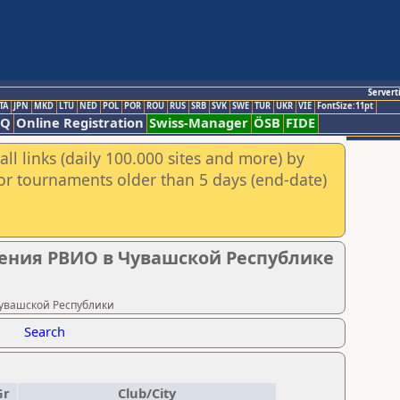
Servert
TA
JPN
MKD
LTU
NED
POL
POR
ROU
RUS
SRB
SVK
SWE
TUR
UKR
VIE
FontSize:11pt
AQ
Online Registration
Swiss-Manager
ÖSB
FIDE
ll links (daily 100.000 sites and more) by
for tournaments older than 5 days (end-date)
ления РВИО в Чувашской Республике
 Чувашской Республики
Search
Gr
Club/City