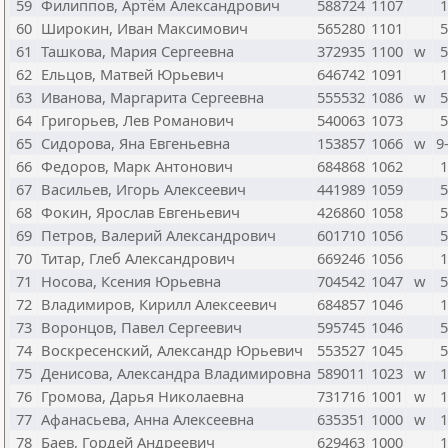
59
Филиппов, Артём Александрович
588724
1107
1
60
Широкин, Иван Максимович
565280
1101
5
61
Ташкова, Мария Сергеевна
372935
1100
w
5
62
Ельцов, Матвей Юрьевич
646742
1091
1
63
Иванова, Маргарита Сергеевна
555532
1086
w
5
64
Григорьев, Лев Романович
540063
1073
5
65
Сидорова, Яна Евгеньевна
153857
1066
w
9
66
Федоров, Марк Антонович
684868
1062
1
67
Васильев, Игорь Алексеевич
441989
1059
5
68
Фокин, Ярослав Евгеньевич
426860
1058
5
69
Петров, Валерий Александрович
601710
1056
5
70
Титар, Глеб Александрович
669246
1056
1
71
Носова, Ксения Юрьевна
704542
1047
w
5
72
Владимиров, Кирилл Алексеевич
684857
1046
1
73
Воронцов, Павел Сергеевич
595745
1046
5
74
Воскресенский, Александр Юрьевич
553527
1045
5
75
Денисова, Александра Владимировна
589011
1023
w
1
76
Громова, Дарья Николаевна
731716
1001
w
1
77
Афанасьева, Анна Алексеевна
635351
1000
w
1
78
Баев, Гордей Андреевич
629463
1000
1