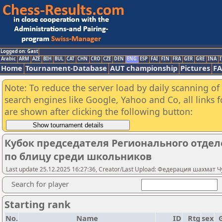
Logged on: Gast
Arabic
ARM
AZE
BIH
BUL
CAT
CHN
CRO
CZE
DEN
ENG
ESP
FAI
FIN
FRA
GER
GRE
INA
I
Home
Tournament-Database
AUT championship
Pictures
F
Note: To reduce the server load by daily scanning of a
search engines like Google, Yahoo and Co, all links 
are shown after clicking the following button:
Кубок председателя Регионального отде
по блицу среди школьников
Last update 25.12.2025 16:27:36, Creator/Last Upload: Федерация шахмат
Search for player
Starting rank
No.
Name
ID
Rtg
sex