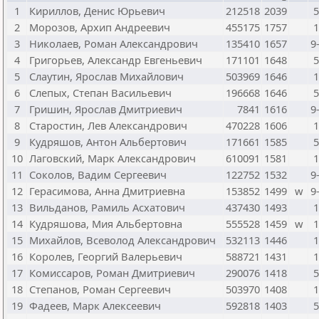
1
Кириллов, Денис Юрьевич
212518
2039
5
2
Морозов, Архип Андреевич
455175
1757
1
3
Николаев, Роман Александрович
135410
1657
9
4
Григорьев, Александр Евгеньевич
171101
1648
5
5
Слаутин, Ярослав Михайлович
503969
1646
1
6
Слепых, Степан Васильевич
196668
1646
5
7
Гришин, Ярослав Дмитриевич
7841
1616
9
8
Старостин, Лев Александрович
470228
1606
1
9
Кудряшов, Антон Альбертович
171661
1585
5
10
Лаговский, Марк Александрович
610091
1581
1
11
Соколов, Вадим Сергеевич
122752
1532
9
12
Герасимова, Анна Дмитриевна
153852
1499
w
9
13
Вильданов, Рамиль Асхатович
437430
1493
1
14
Кудряшова, Мия Альбертовна
555528
1459
w
1
15
Михайлов, Всеволод Александрович
532113
1446
1
16
Королев, Георгий Валерьевич
588721
1431
1
17
Комиссаров, Роман Дмитриевич
290076
1418
5
18
Степанов, Роман Сергеевич
503970
1408
1
19
Фадеев, Марк Алексеевич
592818
1403
5