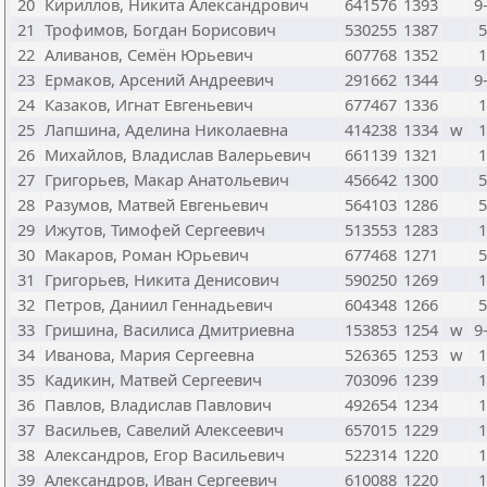
20
Кириллов, Никита Александрович
641576
1393
9
21
Трофимов, Богдан Борисович
530255
1387
5
22
Аливанов, Семён Юрьевич
607768
1352
1
23
Ермаков, Арсений Андреевич
291662
1344
9
24
Казаков, Игнат Евгеньевич
677467
1336
1
25
Лапшина, Аделина Николаевна
414238
1334
w
1
26
Михайлов, Владислав Валерьевич
661139
1321
1
27
Григорьев, Макар Анатольевич
456642
1300
5
28
Разумов, Матвей Евгеньевич
564103
1286
5
29
Ижутов, Тимофей Сергеевич
513553
1283
1
30
Макаров, Роман Юрьевич
677468
1271
5
31
Григорьев, Никита Денисович
590250
1269
1
32
Петров, Даниил Геннадьевич
604348
1266
5
33
Гришина, Василиса Дмитриевна
153853
1254
w
9
34
Иванова, Мария Сергеевна
526365
1253
w
1
35
Кадикин, Матвей Сергеевич
703096
1239
1
36
Павлов, Владислав Павлович
492654
1234
1
37
Васильев, Савелий Алексеевич
657015
1229
1
38
Александров, Егор Васильевич
522314
1220
1
39
Александров, Иван Сергеевич
610088
1220
1