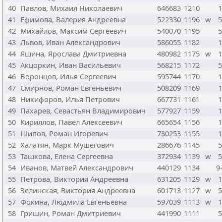
40
Павлов, Михаил Николаевич
646683
1210
1
41
Ефимова, Валерия Андреевна
522330
1196
w
5
42
Михайлов, Максим Сергеевич
540070
1195
5
43
Львов, Иван Александрович
586055
1182
1
44
Яшина, Ярослава Дмитриевна
480982
1175
w
1
45
Акцоркин, Иван Васильевич
568215
1172
5
46
Воронцов, Илья Сергеевич
595744
1170
1
47
Смирнов, Роман Евгеньевич
508209
1169
1
48
Никифоров, Илья Петрович
667731
1161
1
49
Пахарев, Севастьян Владимирович
577927
1159
1
50
Кириллов, Павел Алексеевич
665654
1156
1
51
Шипов, Роман Игоревич
730253
1155
1
52
Халатян, Марк Мушегович
286676
1145
5
53
Ташкова, Елена Сергеевна
372934
1139
w
5
54
Иванов, Матвей Александрович
440129
1134
9
55
Петрова, Виктория Андреевна
631205
1129
w
1
56
Зелинская, Виктория Андреевна
601713
1127
w
5
57
Фокина, Людмила Евгеньевна
597039
1113
w
1
58
Гришин, Роман Дмитриевич
441990
1111
5