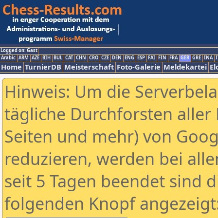
Logged on: Gast
Arabic
ARM
AZE
BIH
BUL
CAT
CHN
CRO
CZE
DEN
ENG
ESP
FAI
FIN
FRA
GER
GRE
INA
I
Home
TurnierDB
Meisterschaft
Foto-Galerie
Meldekartei
El
Hinweis: Um die Serverbel
tägliche Durchforsten aller 
Seiten und mehr) von Goog
reduzieren, werden bei alle
seit 5 Tagen beendet sind d
folgenden Knopf angezeigt