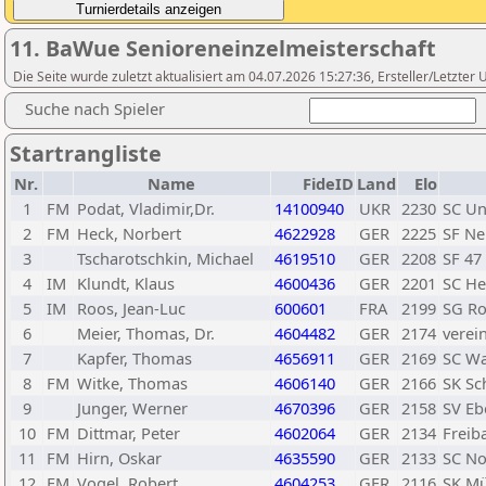
11. BaWue Senioreneinzelmeisterschaft
Die Seite wurde zuletzt aktualisiert am 04.07.2026 15:27:36, Ersteller/Letzte
Suche nach Spieler
Startrangliste
Nr.
Name
FideID
Land
Elo
1
FM
Podat, Vladimir,Dr.
14100940
UKR
2230
SC Un
2
FM
Heck, Norbert
4622928
GER
2225
SF Ne
3
Tscharotschkin, Michael
4619510
GER
2208
SF 47
4
IM
Klundt, Klaus
4600436
GER
2201
SC H
5
IM
Roos, Jean-Luc
600601
FRA
2199
SG Ro
6
Meier, Thomas, Dr.
4604482
GER
2174
verei
7
Kapfer, Thomas
4656911
GER
2169
SC W
8
FM
Witke, Thomas
4606140
GER
2166
SK Sc
9
Junger, Werner
4670396
GER
2158
SV Eb
10
FM
Dittmar, Peter
4602064
GER
2134
Freib
11
FM
Hirn, Oskar
4635590
GER
2133
SC No
12
FM
Vogel, Robert
4604253
GER
2116
SK Mü