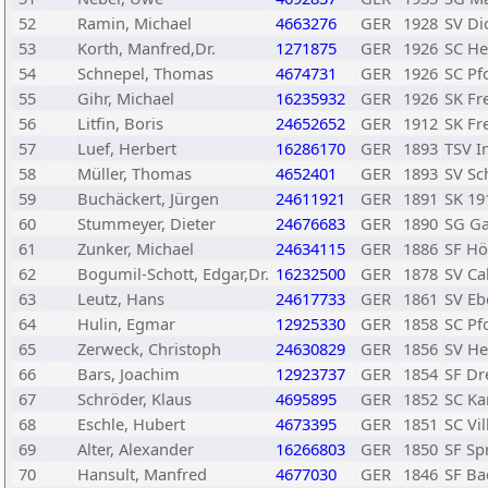
52
Ramin, Michael
4663276
GER
1928
SV Di
53
Korth, Manfred,Dr.
1271875
GER
1926
SC He
54
Schnepel, Thomas
4674731
GER
1926
SC Pf
55
Gihr, Michael
16235932
GER
1926
SK Fr
56
Litfin, Boris
24652652
GER
1912
SK Fr
57
Luef, Herbert
16286170
GER
1893
TSV I
58
Müller, Thomas
4652401
GER
1893
SV Sc
59
Buchäckert, Jürgen
24611921
GER
1891
SK 19
60
Stummeyer, Dieter
24676683
GER
1890
SG Ga
61
Zunker, Michael
24634115
GER
1886
SF Hö
62
Bogumil-Schott, Edgar,Dr.
16232500
GER
1878
SV Ca
63
Leutz, Hans
24617733
GER
1861
SV Eb
64
Hulin, Egmar
12925330
GER
1858
SC Pf
65
Zerweck, Christoph
24630829
GER
1856
SV He
66
Bars, Joachim
12923737
GER
1854
SF Dre
67
Schröder, Klaus
4695895
GER
1852
SC Ka
68
Eschle, Hubert
4673395
GER
1851
SC Vi
69
Alter, Alexander
16266803
GER
1850
SF Sp
70
Hansult, Manfred
4677030
GER
1846
SF Ba