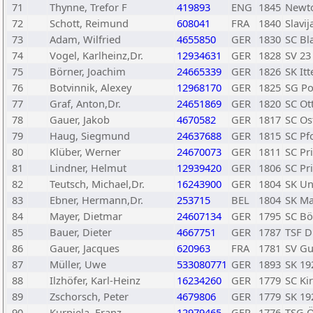
71
Thynne, Trefor F
419893
ENG
1845
Newt
72
Schott, Reimund
608041
FRA
1840
Slavij
73
Adam, Wilfried
4655850
GER
1830
SC Bl
74
Vogel, Karlheinz,Dr.
12934631
GER
1828
SV 23
75
Börner, Joachim
24665339
GER
1826
SK It
76
Botvinnik, Alexey
12968170
GER
1825
SG Po
77
Graf, Anton,Dr.
24651869
GER
1820
SC Ot
78
Gauer, Jakob
4670582
GER
1817
SC Ost
79
Haug, Siegmund
24637688
GER
1815
SC Pf
80
Klüber, Werner
24670073
GER
1811
SC Pr
81
Lindner, Helmut
12939420
GER
1806
SC Pr
82
Teutsch, Michael,Dr.
16243900
GER
1804
SK Un
83
Ebner, Hermann,Dr.
253715
BEL
1804
SK Ma
84
Mayer, Dietmar
24607134
GER
1795
SC Bö
85
Bauer, Dieter
4667751
GER
1787
TSF D
86
Gauer, Jacques
620963
FRA
1781
SV G
87
Müller, Uwe
533080771
GER
1893
SK 19
88
Ilzhöfer, Karl-Heinz
16234260
GER
1779
SC Ki
89
Zschorsch, Peter
4679806
GER
1779
SK 19
90
Kurpiela, Franz
12979465
GER
1776
TSG Ö