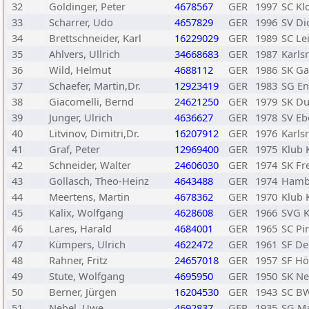
32
Goldinger, Peter
4678567
GER
1997
SC Kl
33
Scharrer, Udo
4657829
GER
1996
SV Di
34
Brettschneider, Karl
16229029
GER
1989
SC Le
35
Ahlvers, Ullrich
34668683
GER
1987
Karls
36
Wild, Helmut
4688112
GER
1986
SK Ga
37
Schaefer, Martin,Dr.
12923419
GER
1983
SG En
38
Giacomelli, Bernd
24621250
GER
1979
SK Du
39
Junger, Ulrich
4636627
GER
1978
SV Eb
40
Litvinov, Dimitri,Dr.
16207912
GER
1976
Karls
41
Graf, Peter
12969400
GER
1975
Klub K
42
Schneider, Walter
24606030
GER
1974
SK Fr
43
Gollasch, Theo-Heinz
4643488
GER
1974
Hambu
44
Meertens, Martin
4678362
GER
1970
Klub 
45
Kalix, Wolfgang
4628608
GER
1966
SVG K
46
Lares, Harald
4684001
GER
1965
SC Pi
47
Kümpers, Ulrich
4622472
GER
1961
SF De
48
Rahner, Fritz
24657018
GER
1957
SF Hö
49
Stute, Wolfgang
4695950
GER
1950
SK N
50
Berner, Jürgen
16204530
GER
1943
SC BW
51
Nebel, Uwe
4692837
GER
1935
SG Ma