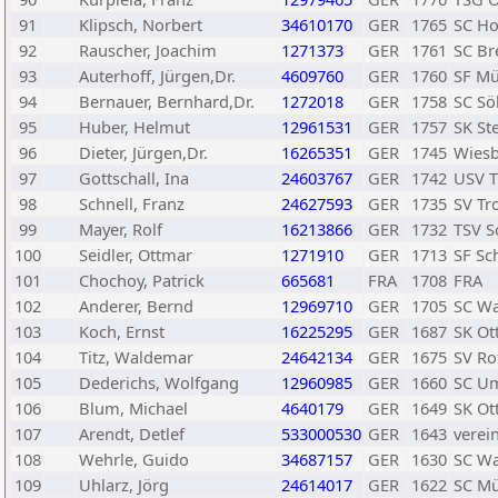
91
Klipsch, Norbert
34610170
GER
1765
SC H
92
Rauscher, Joachim
1271373
GER
1761
SC Br
93
Auterhoff, Jürgen,Dr.
4609760
GER
1760
SF Mü
94
Bernauer, Bernhard,Dr.
1272018
GER
1758
SC Sö
95
Huber, Helmut
12961531
GER
1757
SK St
96
Dieter, Jürgen,Dr.
16265351
GER
1745
Wiesb
97
Gottschall, Ina
24603767
GER
1742
USV 
98
Schnell, Franz
24627593
GER
1735
SV Tr
99
Mayer, Rolf
16213866
GER
1732
TSV S
100
Seidler, Ottmar
1271910
GER
1713
SF Sc
101
Chochoy, Patrick
665681
FRA
1708
FRA
102
Anderer, Bernd
12969710
GER
1705
SC W
103
Koch, Ernst
16225295
GER
1687
SK Ot
104
Titz, Waldemar
24642134
GER
1675
SV Ro
105
Dederichs, Wolfgang
12960985
GER
1660
SC Um
106
Blum, Michael
4640179
GER
1649
SK Ot
107
Arendt, Detlef
533000530
GER
1643
verei
108
Wehrle, Guido
34687157
GER
1630
SC W
109
Uhlarz, Jörg
24614017
GER
1622
SC Mü