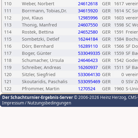
110
Weber, Norbert
24612618
GER
1617
verei
111
Borrmann, Tobias,Dr.
34615920
GER
1614
SC So
112
Jovi, Klaus
12985996
GER
1603
verei
113
Thonig, Manfred
24607550
GER
1598
SC Wo
114
Rostek, Bettina
24652580
GER
1591
Freie
115
Sombetzki, Detlef
16244184
GER
1584
Boch
116
Dörr, Bernhard
16289110
GER
1566
SF Do
117
Boger, Günter
533049335
GER
1559
SF Ba
118
Schumacher, Ursula
24646423
GER
1542
Godes
119
Schreiber, Andreas
16260937
GER
1511
SF Ba
120
Sitzler, Siegfried
533064130
GER
0
verei
121
Skoutaridis, Paschalis
533095469
GER
0
SSV Z
122
Pfrommer, Martin
1270524
GER
1960
S-Uni
Der Schachturnier-Ergebnis-Server
© 2006-2026 Heinz Herzog
, CMS
Impressum / Nutzungsbedingungen