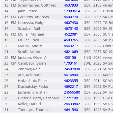
13
FM
Schumacher, Gottfried
4637933
GER
2108
verei
14
Jahn, Peter
12989614
GER
2099
Husum
15
FM
Carstens, Andreas
4600770
GER
2095
SK Be
16
FM
Namyslo, Holger
4607430
GER
2077
TG Bi
17
Schober, Ralf
4673140
GER
2069
SV 1
18
FM
Müller, Michael
4622081
GER
2065
SC Vi
19
Müller, Erich
4683765
GER
2065
SK 19
20
Matzat, Andre
4663217
GER
2047
Oberh
21
Schiff, Armin
4621069
GER
2037
SC 19
22
FM
Jackson, Oliver A
403156
ENG
2030
verei
23
CM
Gamback, Bjorn
1703161
SWE
2026
SV Sa
24
Zimmer, Rolf
24687898
GER
2021
SC W
25
Arlt, Reinhard
4616804
GER
2020
Karls
26
Holzschuh, Peter
4623355
GER
2014
SC Wi
27
Dushatskiy, Fedor
4692217
GER
2003
SV Ro
28
Eichner, Christian
24666580
GER
2002
SV Tu
29
Dieterle-Bard, Bernhard
1271100
GER
1999
GSV 
30
Keller, Harald
24699802
GER
1999
SV Ro
31
Tönniges, Thomas
4641540
GER
1998
SV Ba