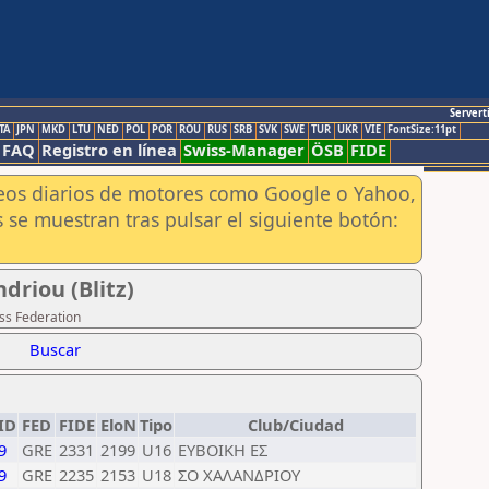
Servert
TA
JPN
MKD
LTU
NED
POL
POR
ROU
RUS
SRB
SVK
SWE
TUR
UKR
VIE
FontSize:11pt
FAQ
Registro en línea
Swiss-Manager
ÖSB
FIDE
aneos diarios de motores como Google o Yahoo,
 se muestran tras pulsar el siguiente botón:
driou (Blitz)
ss Federation
Buscar
ID
FED
FIDE
EloN
Tipo
Club/Ciudad
9
GRE
2331
2199
U16
ΕΥΒΟΙΚΗ ΕΣ
9
GRE
2235
2153
U18
ΣΟ ΧΑΛΑΝΔΡΙΟΥ