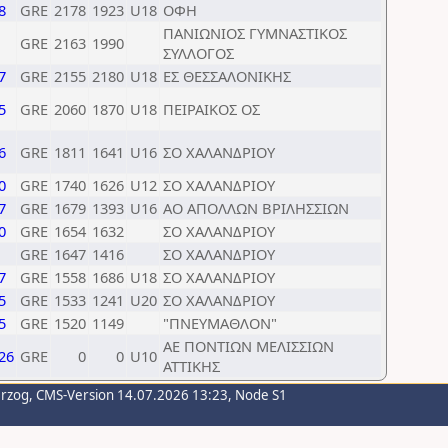
8
GRE
2178
1923
U18
ΟΦΗ
ΠΑΝΙΩΝΙΟΣ ΓΥΜΝΑΣΤΙΚΟΣ
GRE
2163
1990
ΣΥΛΛΟΓΟΣ
7
GRE
2155
2180
U18
ΕΣ ΘΕΣΣΑΛΟΝΙΚΗΣ
5
GRE
2060
1870
U18
ΠΕΙΡΑΙΚΟΣ ΟΣ
6
GRE
1811
1641
U16
ΣΟ ΧΑΛΑΝΔΡΙΟΥ
0
GRE
1740
1626
U12
ΣΟ ΧΑΛΑΝΔΡΙΟΥ
7
GRE
1679
1393
U16
ΑΟ ΑΠΟΛΛΩΝ ΒΡΙΛΗΣΣΙΩΝ
0
GRE
1654
1632
ΣΟ ΧΑΛΑΝΔΡΙΟΥ
GRE
1647
1416
ΣΟ ΧΑΛΑΝΔΡΙΟΥ
7
GRE
1558
1686
U18
ΣΟ ΧΑΛΑΝΔΡΙΟΥ
5
GRE
1533
1241
U20
ΣΟ ΧΑΛΑΝΔΡΙΟΥ
5
GRE
1520
1149
"ΠΝΕΥΜΑΘΛΟΝ"
ΑΕ ΠΟΝΤΙΩΝ ΜΕΛΙΣΣΙΩΝ
26
GRE
0
0
U10
ΑΤΤΙΚΗΣ
erzog
, CMS-Version 14.07.2026 13:23, Node S1