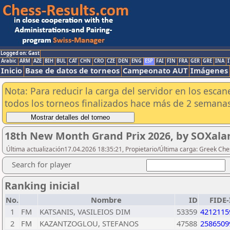
Logged on: Gast
Arabic
ARM
AZE
BIH
BUL
CAT
CHN
CRO
CZE
DEN
ENG
ESP
FAI
FIN
FRA
GER
GRE
INA
I
Inicio
Base de datos de torneos
Campeonato AUT
Imágenes
Nota: Para reducir la carga del servidor en los esc
todos los torneos finalizados hace más de 2 semanas
18th New Month Grand Prix 2026, by SOXalan
Última actualización17.04.2026 18:35:21, Propietario/Última carga: Greek Che
Search for player
Ranking inicial
No.
Nombre
ID
FIDE-
1
FM
KATSANIS, VASILEIOS DIM
53359
4212115
2
FM
KAZANTZOGLOU, STEFANOS
47588
2586509