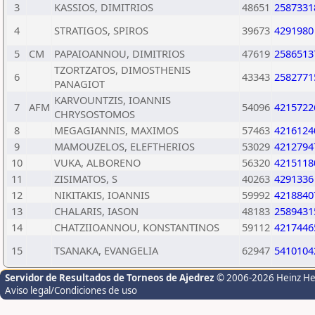
3
KASSIOS, DIMITRIOS
48651
2587331
4
STRATIGOS, SPIROS
39673
4291980
5
CM
PAPAIOANNOU, DIMITRIOS
47619
2586513
TZORTZATOS, DIMOSTHENIS
6
43343
2582771
PANAGIOT
KARVOUNTZIS, IOANNIS
7
AFM
54096
4215722
CHRYSOSTOMOS
8
MEGAGIANNIS, MAXIMOS
57463
4216124
9
MAMOUZELOS, ELEFTHERIOS
53029
4212794
10
VUKA, ALBORENO
56320
4215118
11
ZISIMATOS, S
40263
4291336
12
NIKITAKIS, IOANNIS
59992
4218840
13
CHALARIS, IASON
48183
2589431
14
CHATZIIOANNOU, KONSTANTINOS
59112
4217446
15
TSANAKA, EVANGELIA
62947
5410104
Servidor de Resultados de Torneos de Ajedrez
© 2006-2026 Heinz H
Aviso legal/Condiciones de uso