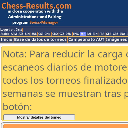
Logged on: Gast
Arabic
ARM
AZE
BIH
BUL
CAT
CHN
CRO
CZE
DEN
ENG
ESP
FAI
FIN
FRA
GER
GRE
INA
I
Inicio
Base de datos de torneos
Campeonato AUT
Imágenes
Nota: Para reducir la carga 
escaneos diarios de motor
todos los torneos finalizad
semanas se muestran tras p
botón: