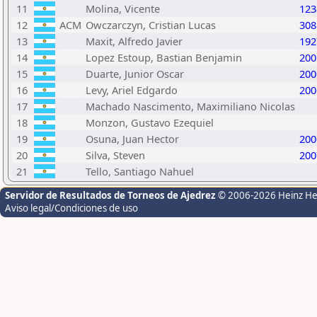
11
Molina, Vicente
123
12
ACM
Owczarczyn, Cristian Lucas
308
13
Maxit, Alfredo Javier
192
14
Lopez Estoup, Bastian Benjamin
200
15
Duarte, Junior Oscar
200
16
Levy, Ariel Edgardo
200
17
Machado Nascimento, Maximiliano Nicolas
18
Monzon, Gustavo Ezequiel
19
Osuna, Juan Hector
200
20
Silva, Steven
200
21
Tello, Santiago Nahuel
Servidor de Resultados de Torneos de Ajedrez
© 2006-2026 Heinz H
Aviso legal/Condiciones de uso