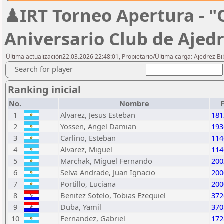
♟IRT Torneo Apertura - "
Aniversario Club de Ajed
Última actualización22.03.2026 22:48:01, Propietario/Última carga: Ajedrez Bib
Search for player
Ranking inicial
No.
Nombre
1
Alvarez, Jesus Esteban
181
2
Yossen, Angel Damian
193
3
Carlino, Esteban
114
4
Alvarez, Miguel
114
5
Marchak, Miguel Fernando
200
6
Selva Andrade, Juan Ignacio
200
7
Portillo, Luciana
200
8
Benitez Sotelo, Tobias Ezequiel
372
9
Duba, Yamil
370
10
Fernandez, Gabriel
172