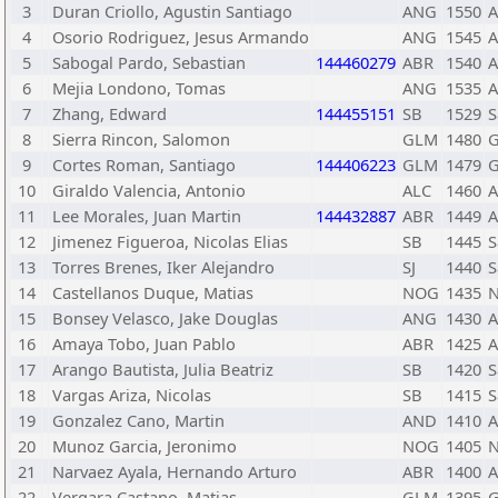
3
Duran Criollo, Agustin Santiago
ANG
1550
A
4
Osorio Rodriguez, Jesus Armando
ANG
1545
A
5
Sabogal Pardo, Sebastian
144460279
ABR
1540
A
6
Mejia Londono, Tomas
ANG
1535
A
7
Zhang, Edward
144455151
SB
1529
S
8
Sierra Rincon, Salomon
GLM
1480
9
Cortes Roman, Santiago
144406223
GLM
1479
10
Giraldo Valencia, Antonio
ALC
1460
A
11
Lee Morales, Juan Martin
144432887
ABR
1449
A
12
Jimenez Figueroa, Nicolas Elias
SB
1445
S
13
Torres Brenes, Iker Alejandro
SJ
1440
S
14
Castellanos Duque, Matias
NOG
1435
N
15
Bonsey Velasco, Jake Douglas
ANG
1430
A
16
Amaya Tobo, Juan Pablo
ABR
1425
A
17
Arango Bautista, Julia Beatriz
SB
1420
S
18
Vargas Ariza, Nicolas
SB
1415
S
19
Gonzalez Cano, Martin
AND
1410
A
20
Munoz Garcia, Jeronimo
NOG
1405
N
21
Narvaez Ayala, Hernando Arturo
ABR
1400
A
22
Vergara Castano, Matias
GLM
1395