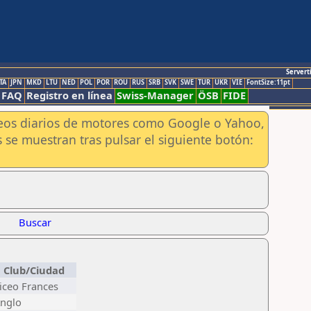
Servert
TA
JPN
MKD
LTU
NED
POL
POR
ROU
RUS
SRB
SVK
SWE
TUR
UKR
VIE
FontSize:11pt
FAQ
Registro en línea
Swiss-Manager
ÖSB
FIDE
aneos diarios de motores como Google o Yahoo,
 se muestran tras pulsar el siguiente botón:
Buscar
Club/Ciudad
iceo Frances
nglo