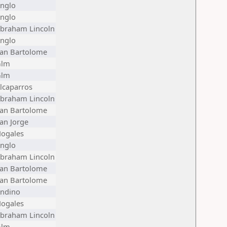
nglo
nglo
braham Lincoln
nglo
an Bartolome
Glm
Glm
lcaparros
braham Lincoln
an Bartolome
an Jorge
ogales
nglo
braham Lincoln
an Bartolome
an Bartolome
ndino
ogales
braham Lincoln
Glm