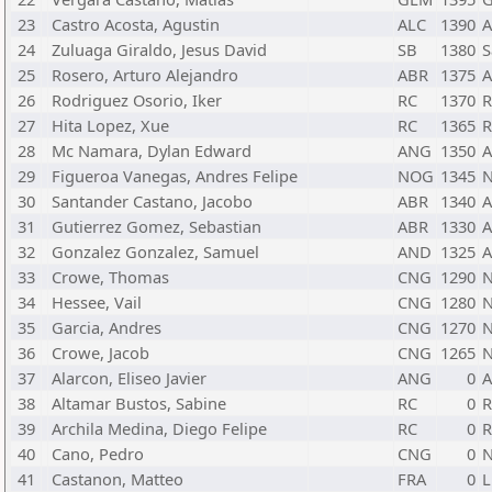
23
Castro Acosta, Agustin
ALC
1390
A
24
Zuluaga Giraldo, Jesus David
SB
1380
S
25
Rosero, Arturo Alejandro
ABR
1375
A
26
Rodriguez Osorio, Iker
RC
1370
R
27
Hita Lopez, Xue
RC
1365
R
28
Mc Namara, Dylan Edward
ANG
1350
A
29
Figueroa Vanegas, Andres Felipe
NOG
1345
N
30
Santander Castano, Jacobo
ABR
1340
A
31
Gutierrez Gomez, Sebastian
ABR
1330
A
32
Gonzalez Gonzalez, Samuel
AND
1325
A
33
Crowe, Thomas
CNG
1290
N
34
Hessee, Vail
CNG
1280
N
35
Garcia, Andres
CNG
1270
N
36
Crowe, Jacob
CNG
1265
N
37
Alarcon, Eliseo Javier
ANG
0
A
38
Altamar Bustos, Sabine
RC
0
R
39
Archila Medina, Diego Felipe
RC
0
R
40
Cano, Pedro
CNG
0
N
41
Castanon, Matteo
FRA
0
L