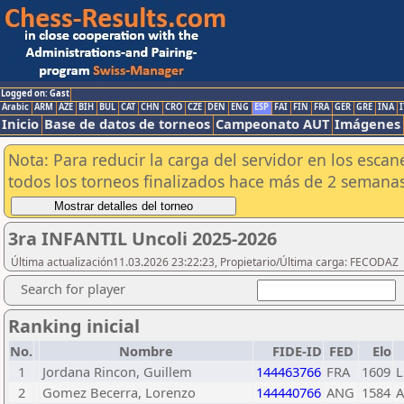
Logged on: Gast
Arabic
ARM
AZE
BIH
BUL
CAT
CHN
CRO
CZE
DEN
ENG
ESP
FAI
FIN
FRA
GER
GRE
INA
I
Inicio
Base de datos de torneos
Campeonato AUT
Imágenes
Nota: Para reducir la carga del servidor en los esc
todos los torneos finalizados hace más de 2 semanas
3ra INFANTIL Uncoli 2025-2026
Última actualización11.03.2026 23:22:23, Propietario/Última carga: FECODAZ
Search for player
Ranking inicial
No.
Nombre
FIDE-ID
FED
Elo
1
Jordana Rincon, Guillem
144463766
FRA
1609
L
2
Gomez Becerra, Lorenzo
144440766
ANG
1584
A