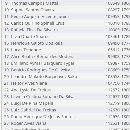
9
Thomas Campos Mattei
108549
180
10
Sophia Santos Oliveira
108297
179
11
Pedro Augusto Vicente Junior
109953
179
12
Carlos Quirino Spineli Cruz
110010
178
13
Rafaela Elisa Da Silveira
110009
178
14
Livia Duarte Soares
103461
178
15
Henrique Gaioto Dos Reis
109490
177
16
Lucas Trindade
85612
177
17
Alice Beatriz Bernardes Modena
99908
177
18
Emiliano Aymar Barquero Tygel
109387
175
19
Benicio Rodrigues De Oliveira
108689
175
20
Leandro Makoto Bagadayev Sako
108558
175
21
Heitor Alves Viana
104750
174
22
Ana Lyvia De Freitas
112672
180
23
Lavinia Cristina Soriano Da Silva
112677
180
24
Luigi De Pina Mapelli
112779
180
25
Luiz Gabriel De Freitas
112670
180
26
Paulo Henrique De Jesus Santos
112676
180
27
Roger Alves Viana
112531
180
28
Theo Ribeiro Basso
112067
180