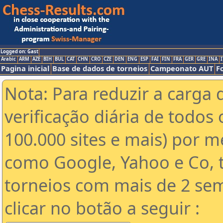
Logged on: Gast
Arabic
ARM
AZE
BIH
BUL
CAT
CHN
CRO
CZE
DEN
ENG
ESP
FAI
FIN
FRA
GER
GRE
INA
I
Pagina inicial
Base de dados de torneios
Campeonato AUT
F
Nota: Para reduzir a carga 
verificação diária de todos 
100.000 sites e mais) por 
como Google, Yahoo e Co, t
torneios com mais de 2 se
clicar no botão a seguir :