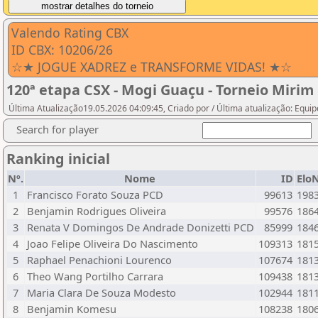
Valendo Rating CBX
ID CBX: 10206/26
☆★ JOGUE XADREZ e TRANSFORME VIDAS! ★☆
120ª etapa CSX - Mogi Guaçu - Torneio Mirim
Última Atualização19.05.2026 04:09:45, Criado por / Última atualização: Equi
Search for player
Ranking inicial
Nº.
Nome
ID
Elo
1
Francisco Forato Souza PCD
99613
198
2
Benjamin Rodrigues Oliveira
99576
186
3
Renata V Domingos De Andrade Donizetti PCD
85999
184
4
Joao Felipe Oliveira Do Nascimento
109313
181
5
Raphael Penachioni Lourenco
107674
181
6
Theo Wang Portilho Carrara
109438
181
7
Maria Clara De Souza Modesto
102944
181
8
Benjamin Komesu
108238
180