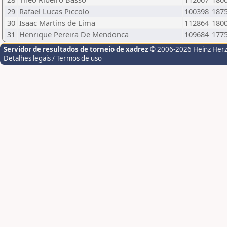
29
Rafael Lucas Piccolo
100398
187
30
Isaac Martins de Lima
112864
180
31
Henrique Pereira De Mendonca
109684
177
Servidor de resultados de torneio de xadrez
© 2006-2026 Heinz Her
Detalhes legais / Termos de uso