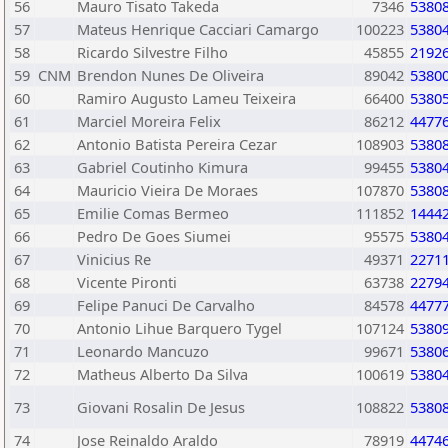
56
Mauro Tisato Takeda
7346
5380
57
Mateus Henrique Cacciari Camargo
100223
5380
58
Ricardo Silvestre Filho
45855
2192
59
CNM
Brendon Nunes De Oliveira
89042
5380
60
Ramiro Augusto Lameu Teixeira
66400
5380
61
Marciel Moreira Felix
86212
4477
62
Antonio Batista Pereira Cezar
108903
5380
63
Gabriel Coutinho Kimura
99455
5380
64
Mauricio Vieira De Moraes
107870
5380
65
Emilie Comas Bermeo
111852
1444
66
Pedro De Goes Siumei
95575
5380
67
Vinicius Re
49371
2271
68
Vicente Pironti
63738
2279
69
Felipe Panuci De Carvalho
84578
4477
70
Antonio Lihue Barquero Tygel
107124
5380
71
Leonardo Mancuzo
99671
5380
72
Matheus Alberto Da Silva
100619
5380
73
Giovani Rosalin De Jesus
108822
5380
74
Jose Reinaldo Araldo
78919
4474