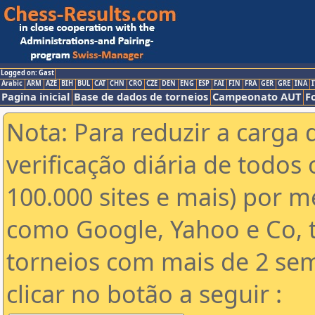
Logged on: Gast
Arabic
ARM
AZE
BIH
BUL
CAT
CHN
CRO
CZE
DEN
ENG
ESP
FAI
FIN
FRA
GER
GRE
INA
I
Pagina inicial
Base de dados de torneios
Campeonato AUT
F
Nota: Para reduzir a carga 
verificação diária de todos 
100.000 sites e mais) por 
como Google, Yahoo e Co, t
torneios com mais de 2 se
clicar no botão a seguir :