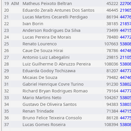
19
AIM
Matheus Peixoto Beltran
45222
2270
20
Eduardo Zeraib Antunes Dos Santos
46445
2196
21
Lucas Martins Cecarelli Perdigao
86194
4477
22
Ivan Borin
38185
2185
23
Anderson Rodrigues Da Silva
73499
4471
24
Lucas Pereira De Morais
78480
4477
25
Renato Lourenco
107663
5380
26
Caue De Souza Hirai
78786
4474
27
Antonio Luiz Labegalini
29815
2110
28
Luiz Guilherme D Abruzzo Pereira
108036
5380
29
Eduarda Godoy Tochizawa
81207
4477
30
Micaias De Souza
79482
4474
31
Gabriel Henrique Covre Turino
91230
5380
32
Richard Bryan Rodrigues Romao
79164
4477
33
Mario Martins Neto
104267
5380
34
Gustavo De Oliveira Santos
94383
5380
35
Renan Trindade
71384
4471
36
Bruno Felice Teixeira Consolo
86128
4477
37
Lucas Gomes Roseira
108394
5380