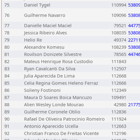
75
Daniel Tygel
110994
5380
76
Guilherme Navarro
109096
5380
77
Danielle Maciel Maciel
79521
4477
78
Jessica Ribeiro Alves
108035
5380
79
Helio Re
49374
2271
80
Alexandre Komesu
108239
5380
81
Rovilson Donizete Silvestre
78565
4474
82
Mateus Henrique Rosa Custodio
111843
83
Ryan Cavalcanti Da Silva
112507
84
Julia Aparecida De Lima
112668
85
Celia Regina Gomes Heleno Ferraz
112666
86
Solieny Fostinoni
112349
87
Maura D Soares Boica Mancuzo
109491
88
Alien Wesley Londe Mourao
42980
2177
89
Guilherme Coronele Otilio
112836
90
Rafael De Oliveira Patrocinio Romeiro
111924
91
Antonio Aparecido Ucella
112663
92
Christian Franco De Freitas Vicente
112196