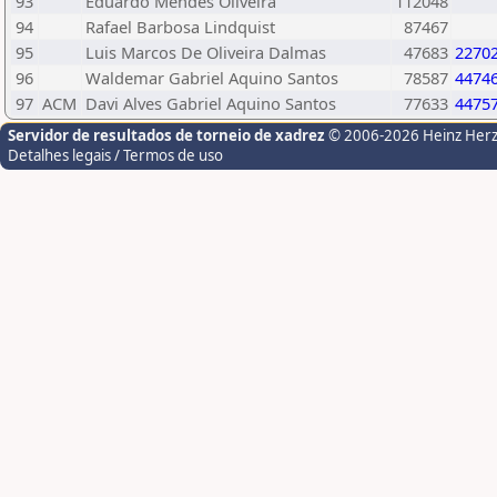
93
Eduardo Mendes Oliveira
112048
94
Rafael Barbosa Lindquist
87467
95
Luis Marcos De Oliveira Dalmas
47683
2270
96
Waldemar Gabriel Aquino Santos
78587
4474
97
ACM
Davi Alves Gabriel Aquino Santos
77633
4475
Servidor de resultados de torneio de xadrez
© 2006-2026 Heinz Her
Detalhes legais / Termos de uso