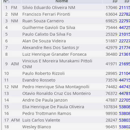
Nº.
Nome
ID
ID
1
FM
Silvio Eduardo Oliveira NM
17046
2111
2
NM
Francisco Ferrari Pironti
63604
2278
3
NM
Ruan Souza Carneiro
69825
2279
4
Guilherme Gavioli Da Silva
75444
4472
5
Paulo Calixto Da Silva Fo
25329
2101
6
Alan De Souza Videira
51887
2272
7
Alexandre Reis Dos Santos Jr
42979
2177
8
Luiz Henrique Granater Fonseca
36480
2136
Vinicius E Moreira Murakami Pittoli
9
AIM
41971
2169
CNM
10
Paulo Roberto Rizzoli
28985
2110
11
Evandro Rosseto
73576
4471
12
NM
Pedro Henrique Silva Montagnolli
74482
4474
13
Otavio Ronaldo Cruz Cos Monteiro
76372
4478
14
Andre De Paula Janzon
47887
2270
15
Elia Henrique De Paula Oliveira
107834
5380
16
Pedro Trottmann Ramos
98930
5380
17
AFM
Luis Carlos Valente
28247
5380
18
Wesley Blanco
96451
5380