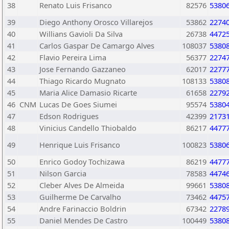
38
Renato Luis Frisanco
82576
5380
39
Diego Anthony Orosco Villarejos
53862
2274
40
Willians Gavioli Da Silva
26738
4472
41
Carlos Gaspar De Camargo Alves
108037
5380
42
Flavio Pereira Lima
56377
2274
43
Jose Fernando Gazzaneo
62017
2277
44
Thiago Ricardo Mugnato
108133
5380
45
Maria Alice Damasio Ricarte
61658
2279
46
CNM
Lucas De Goes Siumei
95574
5380
47
Edson Rodrigues
42399
2173
48
Vinicius Candello Thiobaldo
86217
4477
49
Henrique Luis Frisanco
100823
5380
50
Enrico Godoy Tochizawa
86219
4477
51
Nilson Garcia
78583
4474
52
Cleber Alves De Almeida
99661
5380
53
Guilherme De Carvalho
73462
4475
54
Andre Farinaccio Boldrin
67342
2278
55
Daniel Mendes De Castro
100449
5380