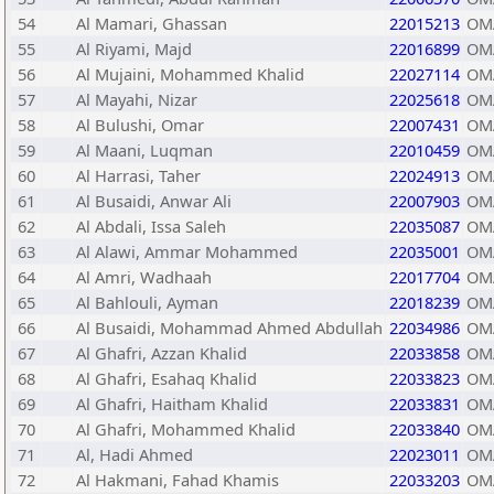
54
Al Mamari, Ghassan
22015213
OM
55
Al Riyami, Majd
22016899
OM
56
Al Mujaini, Mohammed Khalid
22027114
OM
57
Al Mayahi, Nizar
22025618
OM
58
Al Bulushi, Omar
22007431
OM
59
Al Maani, Luqman
22010459
OM
60
Al Harrasi, Taher
22024913
OM
61
Al Busaidi, Anwar Ali
22007903
OM
62
Al Abdali, Issa Saleh
22035087
OM
63
Al Alawi, Ammar Mohammed
22035001
OM
64
Al Amri, Wadhaah
22017704
OM
65
Al Bahlouli, Ayman
22018239
OM
66
Al Busaidi, Mohammad Ahmed Abdullah
22034986
OM
67
Al Ghafri, Azzan Khalid
22033858
OM
68
Al Ghafri, Esahaq Khalid
22033823
OM
69
Al Ghafri, Haitham Khalid
22033831
OM
70
Al Ghafri, Mohammed Khalid
22033840
OM
71
Al, Hadi Ahmed
22023011
OM
72
Al Hakmani, Fahad Khamis
22033203
OM