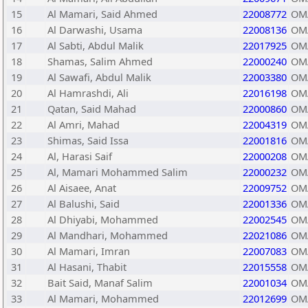
15
Al Mamari, Said Ahmed
22008772
OM
16
Al Darwashi, Usama
22008136
OM
17
Al Sabti, Abdul Malik
22017925
OM
18
Shamas, Salim Ahmed
22000240
OM
19
Al Sawafi, Abdul Malik
22003380
OM
20
Al Hamrashdi, Ali
22016198
OM
21
Qatan, Said Mahad
22000860
OM
22
Al Amri, Mahad
22004319
OM
23
Shimas, Said Issa
22001816
OM
24
Al, Harasi Saif
22000208
OM
25
Al, Mamari Mohammed Salim
22000232
OM
26
Al Aisaee, Anat
22009752
OM
27
Al Balushi, Said
22001336
OM
28
Al Dhiyabi, Mohammed
22002545
OM
29
Al Mandhari, Mohammed
22021086
OM
30
Al Mamari, Imran
22007083
OM
31
Al Hasani, Thabit
22015558
OM
32
Bait Said, Manaf Salim
22001034
OM
33
Al Mamari, Mohammed
22012699
OM