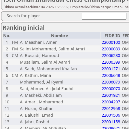
Última actualización02.04.2026 16:55:39, Propietario/Última carga: Oman Che
Search for player
Ranking inicial
No.
Nombre
FIDE-ID
FE
1
FM
Al Maashani, Amer
22000100
OM
2
FM
Salim Mohammed, Salim Al Amri
22000089
OM
3
CM
Al Busaidi, Hamood
22006230
OM
4
Musallam, Salim Al Aamri
22000399
OM
5
Al Saidi, Mohammed Khalfan
22001271
OM
6
CM
Al Kathiri, Mana
22006648
OM
7
Mohammed, Al Ryami
22006079
OM
8
Said, Ahmed Ali Jidal Fadhil
22000070
OM
9
Al Masheki, Abdislam
22001921
OM
10
Al Amari, Mohammed
22004297
OM
11
Al Hosni, Khalfan
22012958
OM
12
Al Balushi, Emad
22001506
OM
13
Al Jabri, Rashid
22001158
OM
14
Al Mamari, Ali Abdullah
22009671
OM