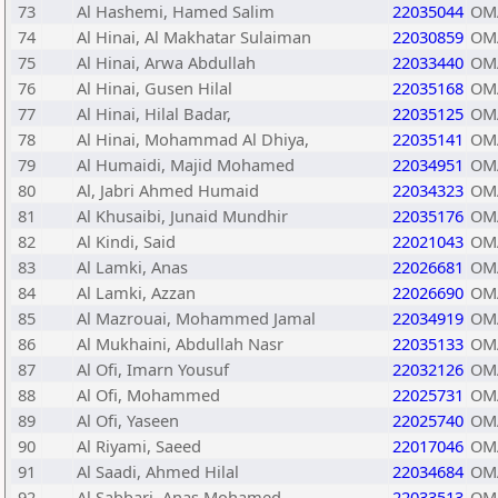
73
Al Hashemi, Hamed Salim
22035044
OM
74
Al Hinai, Al Makhatar Sulaiman
22030859
OM
75
Al Hinai, Arwa Abdullah
22033440
OM
76
Al Hinai, Gusen Hilal
22035168
OM
77
Al Hinai, Hilal Badar,
22035125
OM
78
Al Hinai, Mohammad Al Dhiya,
22035141
OM
79
Al Humaidi, Majid Mohamed
22034951
OM
80
Al, Jabri Ahmed Humaid
22034323
OM
81
Al Khusaibi, Junaid Mundhir
22035176
OM
82
Al Kindi, Said
22021043
OM
83
Al Lamki, Anas
22026681
OM
84
Al Lamki, Azzan
22026690
OM
85
Al Mazrouai, Mohammed Jamal
22034919
OM
86
Al Mukhaini, Abdullah Nasr
22035133
OM
87
Al Ofi, Imarn Yousuf
22032126
OM
88
Al Ofi, Mohammed
22025731
OM
89
Al Ofi, Yaseen
22025740
OM
90
Al Riyami, Saeed
22017046
OM
91
Al Saadi, Ahmed Hilal
22034684
OM
92
Al Sabbari, Anas Mohamed
22033513
OM