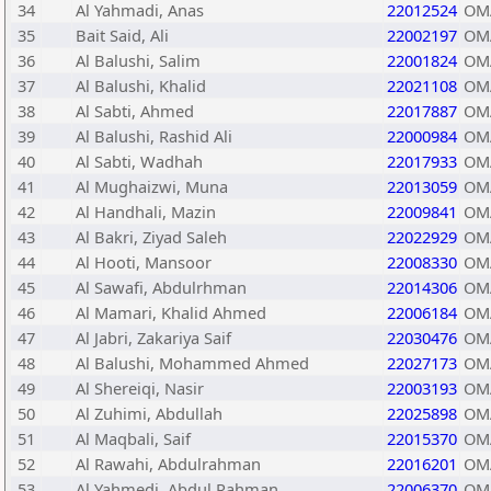
34
Al Yahmadi, Anas
22012524
OM
35
Bait Said, Ali
22002197
OM
36
Al Balushi, Salim
22001824
OM
37
Al Balushi, Khalid
22021108
OM
38
Al Sabti, Ahmed
22017887
OM
39
Al Balushi, Rashid Ali
22000984
OM
40
Al Sabti, Wadhah
22017933
OM
41
Al Mughaizwi, Muna
22013059
OM
42
Al Handhali, Mazin
22009841
OM
43
Al Bakri, Ziyad Saleh
22022929
OM
44
Al Hooti, Mansoor
22008330
OM
45
Al Sawafi, Abdulrhman
22014306
OM
46
Al Mamari, Khalid Ahmed
22006184
OM
47
Al Jabri, Zakariya Saif
22030476
OM
48
Al Balushi, Mohammed Ahmed
22027173
OM
49
Al Shereiqi, Nasir
22003193
OM
50
Al Zuhimi, Abdullah
22025898
OM
51
Al Maqbali, Saif
22015370
OM
52
Al Rawahi, Abdulrahman
22016201
OM
53
Al Yahmedi, Abdul Rahman
22006370
OM