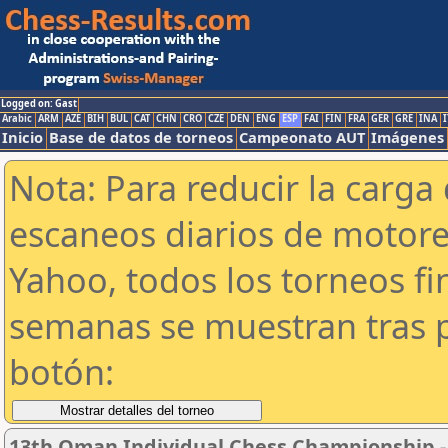
Logged on: Gast
Arabic
ARM
AZE
BIH
BUL
CAT
CHN
CRO
CZE
DEN
ENG
ESP
FAI
FIN
FRA
GER
GRE
INA
I
Inicio
Base de datos de torneos
Campeonato AUT
Imágenes
Nota: Para reducir la carga 
escaneos diarios de motor
Yahoo, todos los torneos f
semanas se muestran tras p
botón:
13th Oman Individual Chess Championship -