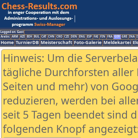
Logged on: Gast
Arabic
ARM
AZE
BIH
BUL
CAT
CHN
CRO
CZE
DEN
ENG
ESP
FAI
FIN
FRA
GER
GRE
INA
I
Home
TurnierDB
Meisterschaft
Foto-Galerie
Meldekartei
El
Hinweis: Um die Serverbel
tägliche Durchforsten aller 
Seiten und mehr) von Goog
reduzieren, werden bei alle
seit 5 Tagen beendet sind d
folgenden Knopf angezeigt