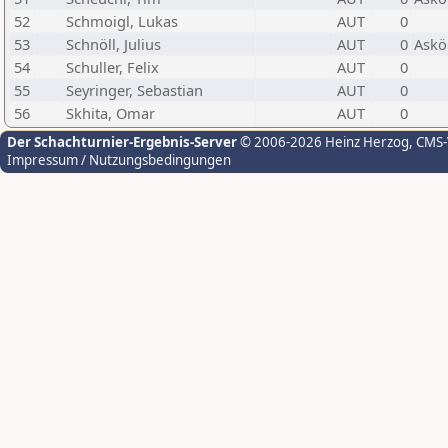
52
Schmoigl, Lukas
AUT
0
53
Schnöll, Julius
AUT
0
Askö
54
Schuller, Felix
AUT
0
55
Seyringer, Sebastian
AUT
0
56
Skhita, Omar
AUT
0
Der Schachturnier-Ergebnis-Server
© 2006-2026 Heinz Herzog
, CMS
Impressum / Nutzungsbedingungen