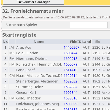
32. Fronleichnamsturnier
Die Seite wurde zuletzt aktualisiert am 12.06.2026 09:38:12, Ersteller: IS Pro
Suche nach Spieler
Startrangliste
Nr.
Name
FideID
Land
Elo
1
IM
Alvir, Aco
14400367
AUT
2326
Sv P
2
MK
Loidl, Florian
1609424
AUT
2192
Sv 
3
FM
Hiermann, Dietmar
1602918
AUT
2149
Sk T
4
FM
Rolletschek, Heinrich Dr.DI.
1600079
AUT
2144
Sv 
5
Lang, Josef
1611410
AUT
1997
Sk T
6
CM
Haas, Michael Dr. Techn.,DI
1629514
AUT
1980
Sv 
7
Steinerberger, Alexander
1682032
AUT
1962
Sv H
8
Stummer, Heinz
1632884
AUT
1951
Askö
9
Gneiss, Karl
1605844
AUT
1945
Askö
10
FM
Gold, Theodor
1688316
AUT
1932
Tsch
11
Holzbauer, Johannes Mag.
1608029
AUT
1921
Sk B
12
Reschreiter, Hans-Peter
1636812
AUT
1884
Scha