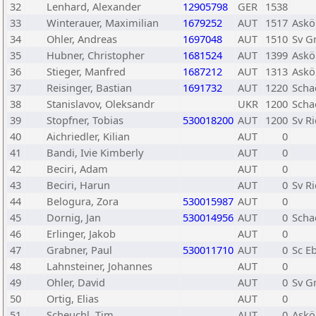
32
Lenhard, Alexander
12905798
GER
1538
33
Winterauer, Maximilian
1679252
AUT
1517
Askö
34
Ohler, Andreas
1697048
AUT
1510
Sv 
35
Hubner, Christopher
1681524
AUT
1399
Askö
36
Stieger, Manfred
1687212
AUT
1313
Askö
37
Reisinger, Bastian
1691732
AUT
1220
Scha
38
Stanislavov, Oleksandr
UKR
1200
Scha
39
Stopfner, Tobias
530018200
AUT
1200
Sv R
40
Aichriedler, Kilian
AUT
0
41
Bandi, Ivie Kimberly
AUT
0
42
Beciri, Adam
AUT
0
43
Beciri, Harun
AUT
0
Sv R
44
Belogura, Zora
530015987
AUT
0
45
Dornig, Jan
530014956
AUT
0
Scha
46
Erlinger, Jakob
AUT
0
47
Grabner, Paul
530011710
AUT
0
Sc E
48
Lahnsteiner, Johannes
AUT
0
49
Ohler, David
AUT
0
Sv 
50
Ortig, Elias
AUT
0
51
Scheuchl, Tim
AUT
0
Askö