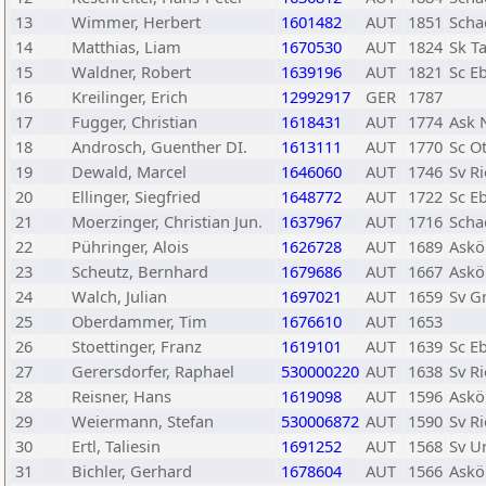
13
Wimmer, Herbert
1601482
AUT
1851
Scha
14
Matthias, Liam
1670530
AUT
1824
Sk T
15
Waldner, Robert
1639196
AUT
1821
Sc E
16
Kreilinger, Erich
12992917
GER
1787
17
Fugger, Christian
1618431
AUT
1774
Ask 
18
Androsch, Guenther DI.
1613111
AUT
1770
Sc O
19
Dewald, Marcel
1646060
AUT
1746
Sv R
20
Ellinger, Siegfried
1648772
AUT
1722
Sc E
21
Moerzinger, Christian Jun.
1637967
AUT
1716
Scha
22
Pühringer, Alois
1626728
AUT
1689
Askö
23
Scheutz, Bernhard
1679686
AUT
1667
Askö
24
Walch, Julian
1697021
AUT
1659
Sv 
25
Oberdammer, Tim
1676610
AUT
1653
26
Stoettinger, Franz
1619101
AUT
1639
Sc E
27
Gerersdorfer, Raphael
530000220
AUT
1638
Sv R
28
Reisner, Hans
1619098
AUT
1596
Askö
29
Weiermann, Stefan
530006872
AUT
1590
Sv R
30
Ertl, Taliesin
1691252
AUT
1568
Sv U
31
Bichler, Gerhard
1678604
AUT
1566
Askö