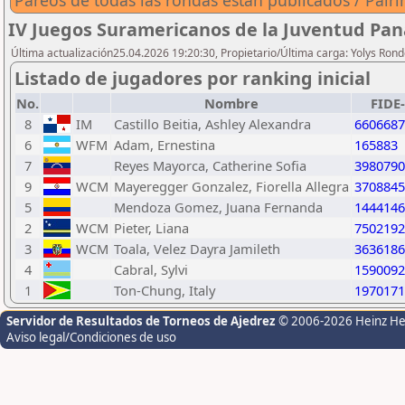
Pareos de todas las rondas están publicados / Pairin
IV Juegos Suramericanos de la Juventud Pan
Última actualización25.04.2026 19:20:30, Propietario/Última carga: Yolys Ron
Listado de jugadores por ranking inicial
No.
Nombre
FIDE
8
IM
Castillo Beitia, Ashley Alexandra
6606687
6
WFM
Adam, Ernestina
165883
7
Reyes Mayorca, Catherine Sofia
3980790
9
WCM
Mayeregger Gonzalez, Fiorella Allegra
3708845
5
Mendoza Gomez, Juana Fernanda
1444146
2
WCM
Pieter, Liana
7502192
3
WCM
Toala, Velez Dayra Jamileth
3636186
4
Cabral, Sylvi
1590092
1
Ton-Chung, Italy
1970171
Servidor de Resultados de Torneos de Ajedrez
© 2006-2026 Heinz H
Aviso legal/Condiciones de uso