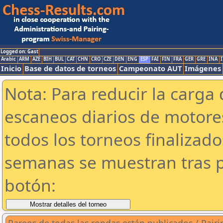
Logged on: Gast
Arabic
ARM
AZE
BIH
BUL
CAT
CHN
CRO
CZE
DEN
ENG
ESP
FAI
FIN
FRA
GER
GRE
INA
I
Inicio
Base de datos de torneos
Campeonato AUT
Imágenes
Nota: Para reducir la carga 
escaneos diarios de motor
todos los torneos finalizad
semanas se muestran tras p
botón: