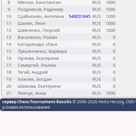
8
Мягких, Константин
RUS
1000
9
Поздняков, Радомир
RUS
1000
10
Срабионян, Ангелина
540031845
RUS
1000
11
Шахян, Леон
RUS
1000
12
Шевченко, Георгий
RUS
1000
13
Василенко, Роман
RUS
0
14
Катодикиди, Илья
RUS
0
15
Лукьянченко, Варвара
RUS
0
16
Орлова, Екатерина
RUS
0
17
Семергей, Ульяна
RUS
0
18
Тегай, Андрей
RUS
0
19
Хижняк, Богдан
RUS
0
20
Шамова, Екатерина
RUS
0
21
Левчук, Анна
RUS
1000
сервер Chess-Tournament-Results
© 2006-2026 Heinz Herzog
, CMS-
условия использования