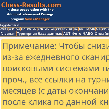
Logged on: Gast
Arabic
ARM
AZE
BIH
BUL
CAT
CHN
CRO
CZE
DEN
ENG
ESP
FAI
FIN
FRA
GER
GRE
INA
I
Главная
Турнирная база данных
AUT
Фото
ЧАВО
Онлайн
Примечание: Чтобы снизи
из-за ежедневного скани
поисковыми системами ти
проч., все ссылки на тур
месяцев (с даты окончан
после клика по данной кн