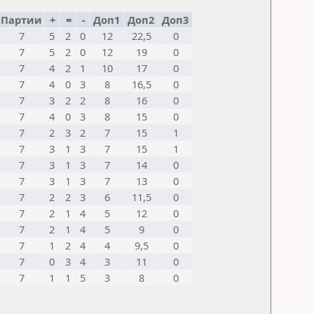
Партии
+
=
-
Доп1
Доп2
Доп3
7
5
2
0
12
22,5
0
7
5
2
0
12
19
0
7
4
2
1
10
17
0
7
4
0
3
8
16,5
0
7
3
2
2
8
16
0
7
4
0
3
8
15
0
7
2
3
2
7
15
1
7
3
1
3
7
15
1
7
3
1
3
7
14
0
7
3
1
3
7
13
0
7
2
2
3
6
11,5
0
7
2
1
4
5
12
0
7
2
1
4
5
9
0
7
1
2
4
4
9,5
0
7
0
3
4
3
11
0
7
1
1
5
3
8
0