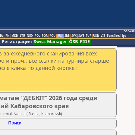
Servert
TA
JPN
MKD
LTU
NED
POL
POR
ROU
RUS
SRB
SVK
SWE
TUR
UKR
VIE
FontSize:11pt
 Регистрация
Swiss-Manager
ÖSB
FIDE
з-за ежедневного сканирования всех
o и проч., все ссылки на турниры старше
сле клика по данной кнопке :
матам "ДЕБЮТ" 2026 года среди
ий Хабаровского края
niuk Natalia ( Russia, Khabarovsk)
Поиск