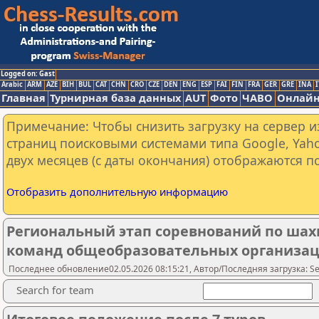
Logged on: Gast
Arabic
ARM
AZE
BIH
BUL
CAT
CHN
CRO
CZE
DEN
ENG
ESP
FAI
FIN
FRA
GER
GRE
INA
I
Главная
Турнирная база данных
AUT
Фото
ЧАВО
Онлайн
Примечание: Чтобы снизить загрузку на сервер и
страниц поисковыми системами типа Google, Yaho
двух месяцев (с даты окончания) отображаются по
Отобразить дополнительную информацию
Региональный этап соревнований по шах
команд общеобразовательных организац
Последнее обновление02.05.2026 08:15:21, Автор/Последняя загрузка: Seme
Search for team