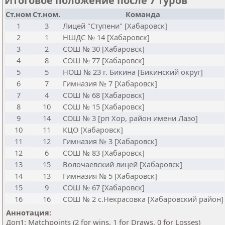
Итоговое положение после 7 туров
Ст.ном
Ст.ном.
Команда
1
3
Лицей "Ступени" [Хабаровск]
2
1
НШДС № 14 [Хабаровск]
3
2
СОШ № 30 [Хабаровск]
4
8
СОШ № 77 [Хабаровск]
5
5
НОШ № 23 г. Бикина [Бикинский округ]
6
7
Гимназия № 7 [Хабаровск]
7
4
СОШ № 68 [Хабаровск]
8
10
СОШ № 15 [Хабаровск]
9
14
СОШ № 3 [рп Хор, район имени Лазо]
10
11
КЦО [Хабаровск]
11
12
Гимназия № 3 [Хабаровск]
12
6
СОШ № 83 [Хабаровск]
13
15
Волочаевский лицей [Хабаровск]
14
13
Гимназия № 5 [Хабаровск]
15
9
СОШ № 67 [Хабаровск]
16
16
СОШ № 2 с.Некрасовка [Хабаровский район]
Аннотация:
Доп1: Matchpoints (2 for wins, 1 for Draws, 0 for Losses)