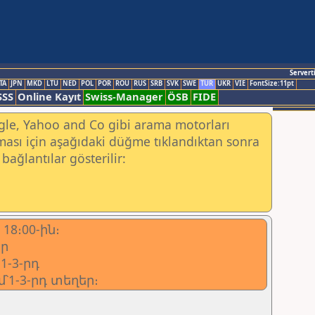
Servert
TA
JPN
MKD
LTU
NED
POL
POR
ROU
RUS
SRB
SVK
SWE
TUR
UKR
VIE
FontSize:11pt
SSS
Online Kayıt
Swiss-Manager
ÖSB
FIDE
ogle, Yahoo and Co gibi arama motorları
ası için aşağıdaki düğme tıklandıktan sonra
bağlantılar gösterilir:
18։00-ին։
ար
1-3-րդ
՝1-3-րդ տեղեր։