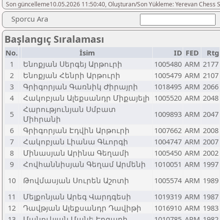
Son güncelleme10.05.2026 11:50:40, Oluşturan/Son Yükleme: Yerevan Chess 
Sporcu Ara
Başlangıç Sıralaması
No.
İsim
ID
FED
Rtg
1
Ենոքյան Սերգեյ Արթուրի
1005480
ARM
2177
2
Ենոքյան Հենրի Արթուրի
1005479
ARM
2107
3
Գրիգորյան Գառնիկ Ժիրայրի
1018495
ARM
2066
4
Հակոբյան Ալեքսանդր Միքայելի
1005520
ARM
2048
Հարությունյան Սմբատ
5
1009893
ARM
2047
Միհրանի
6
Գրիգորյան Էդվին Արթուրի
1007662
ARM
2008
7
Հակոբյան Լիանա Գևորգի
1004747
ARM
2007
8
Մինասյան Արինա Գեղամի
1005450
ARM
2002
9
Հովհաննիսյան Գեղամ Արմենի
1010051
ARM
1997
10
Թովմասյան Սուրեն Աշոտի
1005574
ARM
1989
11
Մելքոնյան Արեգ Վարդգեսի
1019319
ARM
1987
12
Դավթյան Ալեքսանդր Դավիթի
1016910
ARM
1983
13
Մանուկյան Մանե Էդգարի
1010785
ARM
1982