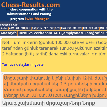
Logged on: Gast
Arabic
ARM
AZE
BIH
BUL
CAT
CHN
CRO
CZE
DEN
ENG
ESP
FAI
FIN
FRA
GER
GRE
INA
I
Anasayfa
Turnuva Veritabanı
AUT Şampiyonası
Fotoğraflar
Not: Tüm linklerin (günlük 100.000 site ve üzeri) Go
tarafından günlük taranarak sunucu yükünün azaltılm
2 haftadan (bitiş tarihi) daha eski turnuvalar için tüm 
Turnuva detaylarını göster
Մրցաշարի փակումը կլինի մայիսի 12-ին ժամը 
Հիմնական մրցանակներ՝1-5-րդ տեղերի համ
Հատուկ մրցանակներ՝ տարիքային խմբերում 
տեղեր(Մ8տ․,Մ10տ․,Մ12տ․),աղջիկների խմբում
Արագ շախմատի մրցաշար-Նոր Նորք