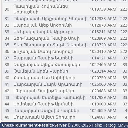
Պապիկյան Հովհաննես
30
1019739
ARM
222
Արտաշեսի
31
Պետրոսյան Ալեքսանդր Գեղամի
1012338
ARM
222
32
Սարգսյան Ալեք Արծրունի
1012870
ARM
222
33
Սևերսկիյ Նարեկ Արթուրի
1013211
ARM
222
34
Տեր-Ղազարյան Դավիթ Սոսի
1023909
ARM
222
35
Տեր-Պետրոսյան Տաթև Ներսեսի
1013720
ARM
222
36
Քոչարյան Մարկ Խոսրովի
1020410
ARM
222
37
Բաբայան Դավիթ Նարեկի
1014121
ARM
33
38
Զաքարյան Ալեքս Համայակի
1022466
ARM
33
39
Թամեյան Արեն Կարենի
1023214
ARM
33
40
Հասեգավա Լեո Արիհիկոյի
1020750
ARM
33
41
Մարգարյան Մարկ Արարատի
1026060
ARM
33
42
Մկրտչյան Դավիթ Նարեկի
1020483
ARM
33
43
Պետրոսյան Էստելլա Վահագնի
1017989
ARM
33
44
Սիմոնյան Դավիթ Արմանի
1019000
ARM
33
45
Ղազարյան Մաքսիմ Կարենի
1024659
ARM
4
46
Մուրադյան Ավետ Տիրայրի
1024681
ARM
4
Chess-Tournament-Results-Server
© 2006-2026 Heinz Herzog
, CMS-