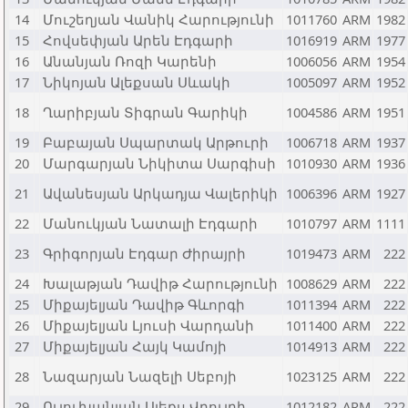
14
Մուշեղյան Վանիկ Հարությունի
1011760
ARM
1982
15
Հովսեփյան Արեն Էդգարի
1016919
ARM
1977
16
Անանյան Ռոզի Կարենի
1006056
ARM
1954
17
Նիկոյան Ալեքսան Սևակի
1005097
ARM
1952
18
Ղարիբյան Տիգրան Գարիկի
1004586
ARM
1951
19
Բաբայան Սպարտակ Արթուրի
1006718
ARM
1937
20
Մարգարյան Նիկիտա Սարգիսի
1010930
ARM
1936
21
Ավանեսյան Արկադյա Վալերիկի
1006396
ARM
1927
22
Մանուկյան Նատալի Էդգարի
1010797
ARM
1111
23
Գրիգորյան Էդգար Ժիրայրի
1019473
ARM
222
24
Խալաթյան Դավիթ Հարությունի
1008629
ARM
222
25
Միքայելյան Դավիթ Գևորգի
1011394
ARM
222
26
Միքայելյան Լյուսի Վարդանի
1011400
ARM
222
27
Միքայելյան Հայկ Կամոյի
1014913
ARM
222
28
Նազարյան Նազելի Սեբոյի
1023125
ARM
222
29
Ուլուխանյան Ալեքս Վրույրի
1012182
ARM
222