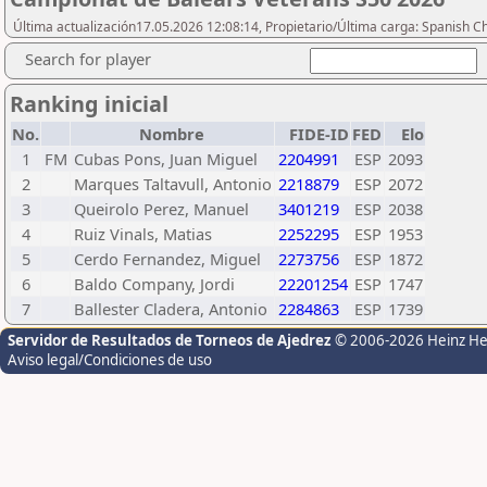
Última actualización17.05.2026 12:08:14, Propietario/Última carga: Spanish C
Search for player
Ranking inicial
No.
Nombre
FIDE-ID
FED
Elo
1
FM
Cubas Pons, Juan Miguel
2204991
ESP
2093
2
Marques Taltavull, Antonio
2218879
ESP
2072
3
Queirolo Perez, Manuel
3401219
ESP
2038
4
Ruiz Vinals, Matias
2252295
ESP
1953
5
Cerdo Fernandez, Miguel
2273756
ESP
1872
6
Baldo Company, Jordi
22201254
ESP
1747
7
Ballester Cladera, Antonio
2284863
ESP
1739
Servidor de Resultados de Torneos de Ajedrez
© 2006-2026 Heinz H
Aviso legal/Condiciones de uso