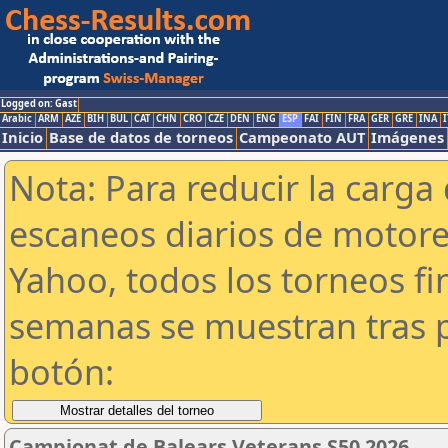
Logged on: Gast
Arabic
ARM
AZE
BIH
BUL
CAT
CHN
CRO
CZE
DEN
ENG
ESP
FAI
FIN
FRA
GER
GRE
INA
I
Inicio
Base de datos de torneos
Campeonato AUT
Imágenes
Nota: Para reducir la carga 
escaneos diarios de motor
Yahoo, todos los torneos f
semanas se muestran tras p
botón:
Campionat de Balears Veterans S50 2026