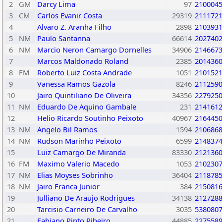
2
GM
Darcy Lima
97
210004
3
CM
Carlos Evanir Costa
29319
211172
4
Alvaro Z. Aranha Filho
2898
210393
5
NM
Paulo Santanna
66614
202740
6
NM
Marcio Neron Camargo Dornelles
34906
214667
7
Marcos Maldonado Roland
2385
201436
8
FM
Roberto Luiz Costa Andrade
1051
210152
9
Vanessa Ramos Gazola
8246
211259
10
Jairo Quintiliano De Oliveira
34356
227925
11
NM
Eduardo De Aquino Gambale
231
214161
12
Helio Ricardo Soutinho Peixoto
40967
216445
13
NM
Angelo Bil Ramos
1594
210686
14
NM
Rudson Marinho Peixoto
6599
214837
15
Luiz Camargo De Miranda
83330
212136
16
FM
Maximo Valerio Macedo
1053
210230
17
NM
Elias Moyses Sobrinho
36404
211878
18
NM
Jairo Franca Junior
384
215081
19
Julliano De Araujo Rodrigues
34138
212728
20
Tarcisio Carneiro De Carvalho
3035
538080
21
Fabiano Pinto Ribeiro
44885
227558