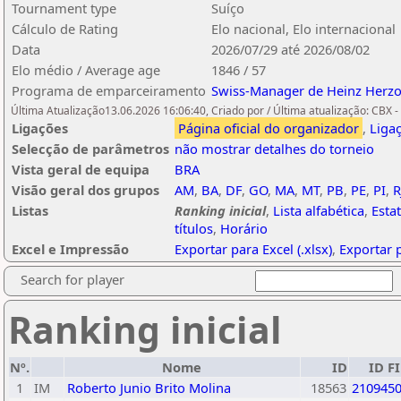
Tournament type
Suíço
Cálculo de Rating
Elo nacional, Elo internacional
Data
2026/07/29 até 2026/08/02
Elo médio / Average age
1846 / 57
Programa de emparceiramento
Swiss-Manager de Heinz Herz
Última Atualização13.06.2026 16:06:40, Criado por / Última atualização: CBX 
Ligações
Página oficial do organizador
,
Liga
Selecção de parâmetros
não mostrar detalhes do torneio
Vista geral de equipa
BRA
Visão geral dos grupos
AM
,
BA
,
DF
,
GO
,
MA
,
MT
,
PB
,
PE
,
PI
,
R
Listas
Ranking inicial
,
Lista alfabética
,
Esta
títulos
,
Horário
Excel e Impressão
Exportar para Excel (.xlsx)
,
Exportar 
Search for player
Ranking inicial
Nº.
Nome
ID
ID F
1
IM
Roberto Junio Brito Molina
18563
210945