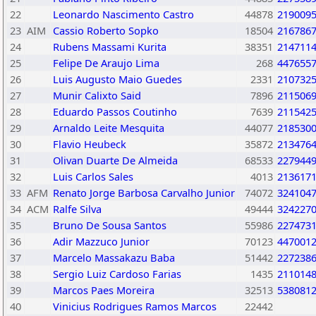
22
Leonardo Nascimento Castro
44878
219009
23
AIM
Cassio Roberto Sopko
18504
216786
24
Rubens Massami Kurita
38351
214711
25
Felipe De Araujo Lima
268
447655
26
Luis Augusto Maio Guedes
2331
210732
27
Munir Calixto Said
7896
211506
28
Eduardo Passos Coutinho
7639
211542
29
Arnaldo Leite Mesquita
44077
218530
30
Flavio Heubeck
35872
213476
31
Olivan Duarte De Almeida
68533
227944
32
Luis Carlos Sales
4013
213617
33
AFM
Renato Jorge Barbosa Carvalho Junior
74072
324104
34
ACM
Ralfe Silva
49444
324227
35
Bruno De Sousa Santos
55986
227473
36
Adir Mazzuco Junior
70123
447001
37
Marcelo Massakazu Baba
51442
227238
38
Sergio Luiz Cardoso Farias
1435
211014
39
Marcos Paes Moreira
32513
538081
40
Vinicius Rodrigues Ramos Marcos
22442