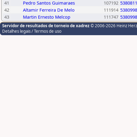
41
Pedro Santos Guimaraes
107192
538081
42
Altamir Ferreira De Melo
111914
538099
43
Martin Ernesto Melcop
111747
538099
Servidor de resultados de torneio de xadrez
© 2006-2026 Heinz Her
Detalhes legais / Termos de uso