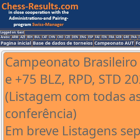
Logged on: Gast
Arabic
ARM
AZE
BIH
BUL
CAT
CHN
CRO
CZE
DEN
ENG
ESP
FAI
FIN
FRA
GER
GRE
INA
I
Pagina inicial
Base de dados de torneios
Campeonato AUT
F
Campeonato Brasileiro 
e +75 BLZ, RPD, STD 2
(Listagem com todas as
conferência)
Em breve Listagens se