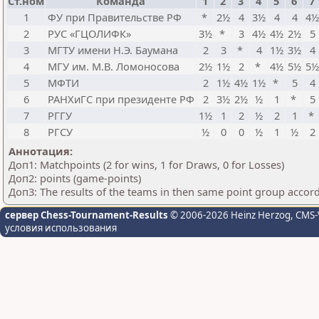
Ст.ном
Команда
1
2
3
4
5
6
7
1
ФУ при Правительстве РФ
*
2½
4
3½
4
4
4½
2
РУС «ГЦОЛИФК»
3½
*
3
4½
4½
2½
5
3
МГТУ имени Н.Э. Баумана
2
3
*
4
1½
3½
4
4
МГУ им. М.В. Ломоносова
2½
1½
2
*
4½
5½
5½
5
МФТИ
2
1½
4½
1½
*
5
4
6
РАНХиГС при президенте РФ
2
3½
2½
½
1
*
5
7
РГГУ
1½
1
2
½
2
1
*
8
РГСУ
½
0
0
½
1
½
2
Аннотация:
Доп1: Matchpoints (2 for wins, 1 for Draws, 0 for Losses)
Доп2: points (game-points)
Доп3: The results of the teams in then same point group accor
сервер Chess-Tournament-Results
© 2006-2026 Heinz Herzog
, CMS-
условия использования