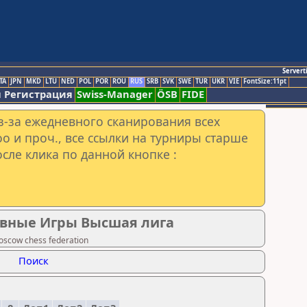
Servert
TA
JPN
MKD
LTU
NED
POL
POR
ROU
RUS
SRB
SVK
SWE
TUR
UKR
VIE
FontSize:11pt
 Регистрация
Swiss-Manager
ÖSB
FIDE
з-за ежедневного сканирования всех
o и проч., все ссылки на турниры старше
сле клика по данной кнопке :
ивные Игры Высшая лига
scow chess federation
Поиск