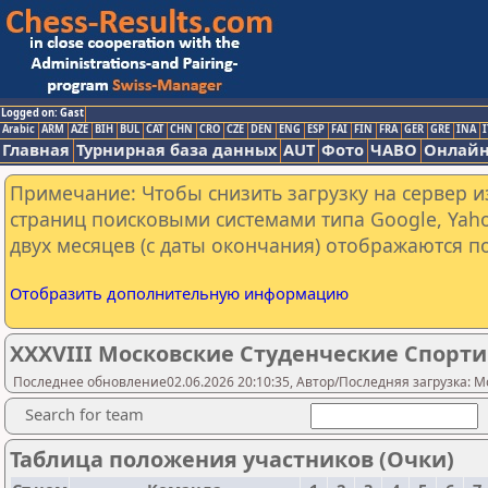
Logged on: Gast
Arabic
ARM
AZE
BIH
BUL
CAT
CHN
CRO
CZE
DEN
ENG
ESP
FAI
FIN
FRA
GER
GRE
INA
I
Главная
Турнирная база данных
AUT
Фото
ЧАВО
Онлайн
Примечание: Чтобы снизить загрузку на сервер и
страниц поисковыми системами типа Google, Yaho
двух месяцев (с даты окончания) отображаются по
Отобразить дополнительную информацию
XXXVIII Московские Студенческие Спорт
Последнее обновление02.06.2026 20:10:35, Автор/Последняя загрузка: Mo
Search for team
Таблица положения участников (Очки)