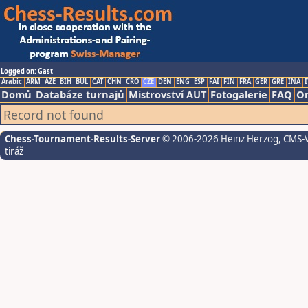
Logged on: Gast
Arabic
ARM
AZE
BIH
BUL
CAT
CHN
CRO
CZE
DEN
ENG
ESP
FAI
FIN
FRA
GER
GRE
INA
I
Domů
Databáze turnajů
Mistrovství AUT
Fotogalerie
FAQ
On
Record not found
Chess-Tournament-Results-Server
© 2006-2026 Heinz Herzog
, CMS-
tiráž