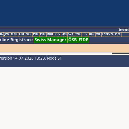
Servert
TA
JPN
MKD
LTU
NED
POL
POR
ROU
RUS
SRB
SVK
SWE
TUR
UKR
VIE
FontSize:11pt
line Registrace
Swiss-Manager
ÖSB
FIDE
Version 14.07.2026 13:23, Node S1