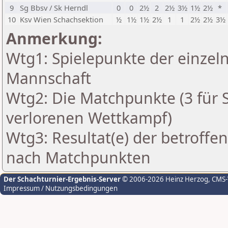
9
Sg Bbsv / Sk Herndl
0
0
2½
2
2½
3½
1½
2½
*
10
Ksv Wien Schachsektion
½
1½
1½
2½
1
1
2½
2½
3½
Anmerkung:
Wtg1: Spielepunkte der einzeln
Mannschaft
Wtg2: Die Matchpunkte (3 für Si
verlorenen Wettkampf)
Wtg3: Resultat(e) der betroff
nach Matchpunkten
Der Schachturnier-Ergebnis-Server
© 2006-2026 Heinz Herzog
, CMS
Impressum / Nutzungsbedingungen