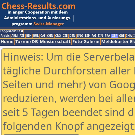
Logged on: Gast
Arabic
ARM
AZE
BIH
BUL
CAT
CHN
CRO
CZE
DEN
ENG
ESP
FAI
FIN
FRA
GER
GRE
INA
I
Home
TurnierDB
Meisterschaft
Foto-Galerie
Meldekartei
El
Hinweis: Um die Serverbel
tägliche Durchforsten aller 
Seiten und mehr) von Goog
reduzieren, werden bei alle
seit 5 Tagen beendet sind d
folgenden Knopf angezeigt