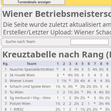
Wiener Betriebsmeistersc
Die Seite wurde zuletzt aktualisiert a
Ersteller/Letzter Upload: Wiener Scha
Suche nach Team
Kreuztabelle nach Rang (
Rg.
Team
1
2
3
4
5
6
7
8
9
1
Nuschei Spezialdicht.Wien
*
4
5
4½
5
5
4½
3½
6
2
Sk Husek Wien
2
*
4½
5½
4
5
4
5
6
3
Wiener Linien
1
1½
*
2½
4½
4
4
4
3½
4
Schach Und Spiele Wien
1½
½
3½
*
3½
2½
3½
5
4
5
Tu Wien
1
2
1½
2½
*
3½
4
4½
3½
6
Sg Verbund / Vhp - Omv
1
1
2
3½
2½
*
5
3½
2½
7
Polizei Wien
1½
2
2
2½
2
1
*
3½
4½
8
1. WBSC
2½
1
2
1
1½
2½
2½
*
3½