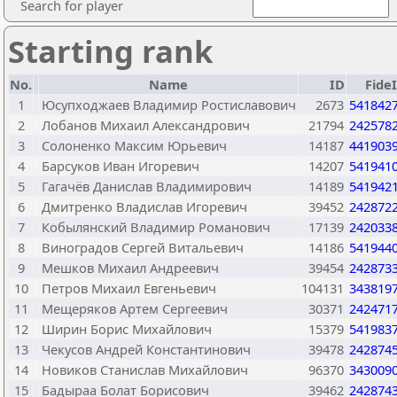
Search for player
Starting rank
No.
Name
ID
Fide
1
Юсупходжаев Владимир Ростиславович
2673
541842
2
Лобанов Михаил Александрович
21794
242578
3
Солоненко Максим Юрьевич
14187
441903
4
Барсуков Иван Игоревич
14207
541941
5
Гагачёв Данислав Владимирович
14189
541942
6
Дмитренко Владислав Игоревич
39452
242872
7
Кобылянский Владимир Романович
17139
242033
8
Виноградов Сергей Витальевич
14186
541944
9
Мешков Михаил Андреевич
39454
242873
10
Петров Михаил Евгеньевич
104131
343819
11
Мещеряков Артем Сергеевич
30371
242471
12
Ширин Борис Михайлович
15379
541983
13
Чекусов Андрей Константинович
39478
242874
14
Новиков Станислав Михайлович
96370
343009
15
Бадыраа Болат Борисович
39462
242874