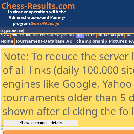
Logged on: Gast
Arabic
ARM
AZE
BIH
BUL
CAT
CHN
CRO
CZE
DEN
ENG
ESP
FAI
FIN
FRA
GER
GRE
INA
I
Home
Tournament-Database
AUT championship
Pictures
F
Note: To reduce the server 
of all links (daily 100.000 s
engines like Google, Yahoo a
tournaments older than 5 d
shown after clicking the fo