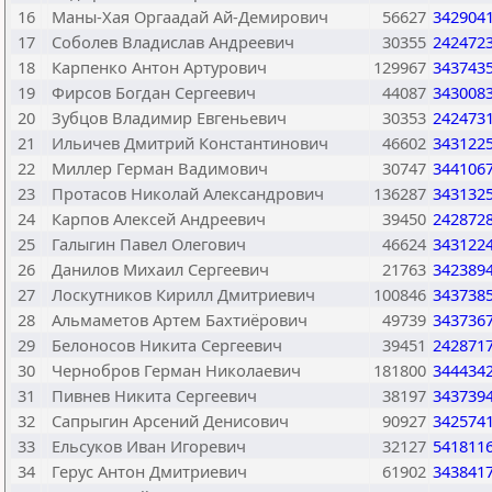
16
Маны-Хая Оргаадай Ай-Демирович
56627
342904
17
Соболев Владислав Андреевич
30355
242472
18
Карпенко Антон Артурович
129967
343743
19
Фирсов Богдан Сергеевич
44087
343008
20
Зубцов Владимир Евгеньевич
30353
242473
21
Ильичев Дмитрий Константинович
46602
343122
22
Миллер Герман Вадимович
30747
344106
23
Протасов Николай Александрович
136287
343132
24
Карпов Алексей Андреевич
39450
242872
25
Галыгин Павел Олегович
46624
343122
26
Данилов Михаил Сергеевич
21763
342389
27
Лоскутников Кирилл Дмитриевич
100846
343738
28
Альмаметов Артем Бахтиёрович
49739
343736
29
Белоносов Никита Сергеевич
39451
242871
30
Чернобров Герман Николаевич
181800
344434
31
Пивнев Никита Сергеевич
38197
343739
32
Сапрыгин Арсений Денисович
90927
342574
33
Ельсуков Иван Игоревич
32127
541811
34
Герус Антон Дмитриевич
61902
343841