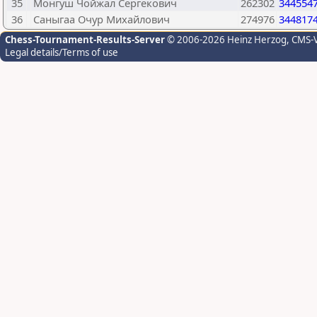
35
Монгуш Чойжал Сергекович
262302
344554
36
Саныгаа Очур Михайлович
274976
344817
Chess-Tournament-Results-Server
© 2006-2026 Heinz Herzog
, CMS-
Legal details/Terms of use