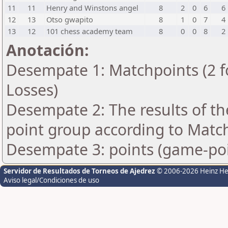
11
11
Henry and Winstons angel
8
2
0
6
6
12
13
Otso gwapito
8
1
0
7
4
13
12
101 chess academy team
8
0
0
8
2
Anotación:
Desempate 1: Matchpoints (2 fo
Losses)
Desempate 2: The results of t
point group according to Matc
Desempate 3: points (game-poi
Servidor de Resultados de Torneos de Ajedrez
© 2006-2026 Heinz H
Aviso legal/Condiciones de uso