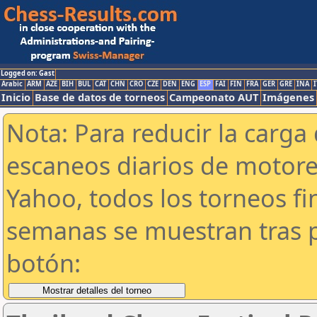
Logged on: Gast
Arabic
ARM
AZE
BIH
BUL
CAT
CHN
CRO
CZE
DEN
ENG
ESP
FAI
FIN
FRA
GER
GRE
INA
I
Inicio
Base de datos de torneos
Campeonato AUT
Imágenes
Nota: Para reducir la carga 
escaneos diarios de motor
Yahoo, todos los torneos f
semanas se muestran tras p
botón: