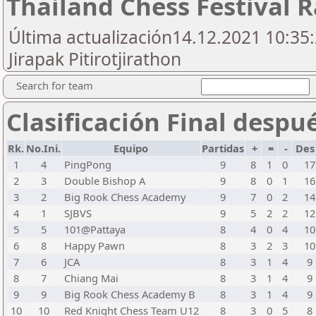
Thailand Chess Festival 
Última actualización14.12.2021 10:35:
Jirapak Pitirotjirathon
Search for team
Clasificación Final despu
Rk.
No.Ini.
Equipo
Partidas
+
=
-
Des
1
4
PingPong
9
8
1
0
17
2
3
Double Bishop A
9
8
0
1
16
3
2
Big Rook Chess Academy
9
7
0
2
14
4
1
SJBVS
9
5
2
2
12
5
5
101@Pattaya
8
4
0
4
10
6
8
Happy Pawn
8
3
2
3
10
7
6
JCA
8
3
1
4
9
8
7
Chiang Mai
8
3
1
4
9
9
9
Big Rook Chess Academy B
8
3
1
4
9
10
10
Red Knight Chess Team U12
8
3
0
5
8