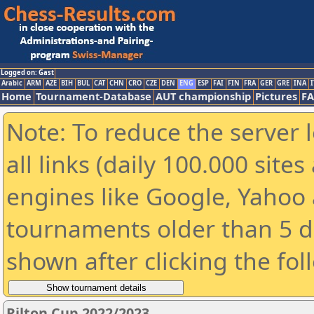
Logged on: Gast
Arabic
ARM
AZE
BIH
BUL
CAT
CHN
CRO
CZE
DEN
ENG
ESP
FAI
FIN
FRA
GER
GRE
INA
I
Home
Tournament-Database
AUT championship
Pictures
F
Note: To reduce the server 
all links (daily 100.000 sit
engines like Google, Yahoo a
tournaments older than 5 d
shown after clicking the fol
Rilton Cup 2022/2023