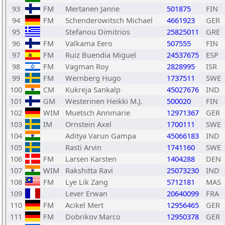
93
FM
Mertanen Janne
501875
FIN
94
FM
Schenderowitsch Michael
4661923
GER
95
Stefanou Dimitrios
25825011
GRE
96
FM
Valkama Eero
507555
FIN
97
FM
Ruiz Buendia Miguel
24537675
ESP
98
FM
Vagman Roy
2828995
ISR
99
FM
Wernberg Hugo
1737511
SWE
100
CM
Kukreja Sankalp
45027676
IND
101
GM
Westerinen Heikki M.J.
500020
FIN
102
WIM
Muetsch Annmarie
12971367
GER
103
IM
Ornstein Axel
1700111
SWE
104
Aditya Varun Gampa
45066183
IND
105
Rasti Arvin
1741160
SWE
106
FM
Larsen Karsten
1404288
DEN
107
WIM
Rakshitta Ravi
25073230
IND
108
FM
Lye Lik Zang
5712181
MAS
109
Lever Erwan
20640099
FRA
110
FM
Acikel Mert
12956465
GER
111
FM
Dobrikov Marco
12950378
GER