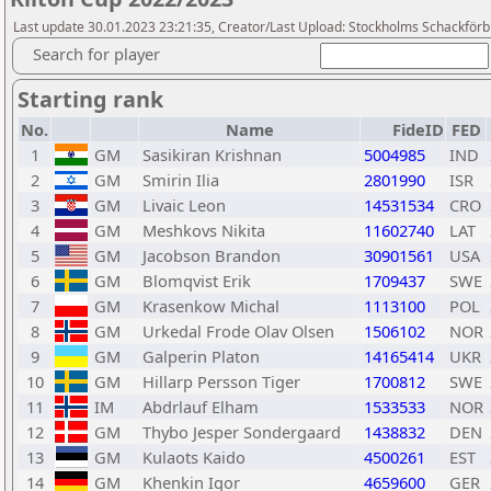
Last update 30.01.2023 23:21:35, Creator/Last Upload: Stockholms Schackför
Search for player
Starting rank
No.
Name
FideID
FED
1
GM
Sasikiran Krishnan
5004985
IND
2
GM
Smirin Ilia
2801990
ISR
3
GM
Livaic Leon
14531534
CRO
4
GM
Meshkovs Nikita
11602740
LAT
5
GM
Jacobson Brandon
30901561
USA
6
GM
Blomqvist Erik
1709437
SWE
7
GM
Krasenkow Michal
1113100
POL
8
GM
Urkedal Frode Olav Olsen
1506102
NOR
9
GM
Galperin Platon
14165414
UKR
10
GM
Hillarp Persson Tiger
1700812
SWE
11
IM
Abdrlauf Elham
1533533
NOR
12
GM
Thybo Jesper Sondergaard
1438832
DEN
13
GM
Kulaots Kaido
4500261
EST
14
GM
Khenkin Igor
4659600
GER