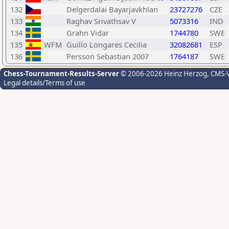
132
Delgerdalai Bayarjavkhlan
23727276
CZE
133
Raghav Srivathsav V
5073316
IND
134
Grahn Vidar
1744780
SWE
135
WFM
Guillo Longares Cecilia
32082681
ESP
136
Persson Sebastian 2007
1764187
SWE
Chess-Tournament-Results-Server
© 2006-2026 Heinz Herzog
, CMS-
Legal details/Terms of use