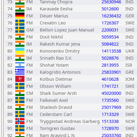
73
FM
Tanmay Chopra
25630946
IND
74
IM
Karavade Eesha
5012600
IND
75
FM
Deuer Marius
16236432
GER
76
FM
Crevatin Leo
1726307
SWE
77
GM
Bellon Lopez Juan Manuel
2200031
SWE
78
FM
Dixit Nikhil
5059534
IND
79
IM
Rakesh Kumar Jena
5084822
IND
80
FM
Kononenko Dmitry
14113538
UKR
81
IM
Srinath Rao S.V.
5028876
IND
82
FM
Shohat Yotam
2813955
ISR
83
FM
Kalogridis Antonios
25833901
GRE
84
IM
Kolbus Dietmar
4610628
IOM
85
FM
Olsson William
1741721
SWE
86
CM
Shaik Sumer Arsh
45020000
IND
87
FM
Falkevall Axel
1735560
SWE
88
FM
Shailesh Dravid
25017969
IND
89
FM
Cederstam Carl
1713329
SWE
90
FM
Tryggestad Andreas Garberg
1513338
NOR
91
FM
Torngren Gustav
1728970
SWE
92
FM
Ram Aravind L N
25033760
IND