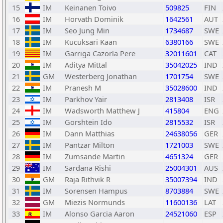
15
IM
Keinanen Toivo
509825
FIN
16
IM
Horvath Dominik
1642561
AUT
17
IM
Seo Jung Min
1734687
SWE
18
IM
Kucuksari Kaan
6380166
SWE
19
IM
Garriga Cazorla Pere
32011601
CAT
20
IM
Aditya Mittal
35042025
IND
21
GM
Westerberg Jonathan
1701754
SWE
22
IM
Pranesh M
35028600
IND
23
IM
Parkhov Yair
2813408
ISR
24
IM
Wadsworth Matthew J
415804
ENG
25
IM
Gorshtein Ido
2815532
ISR
26
IM
Dann Matthias
24638056
GER
27
IM
Pantzar Milton
1721003
SWE
28
IM
Zumsande Martin
4651324
GER
29
IM
Sardana Rishi
25004301
AUS
30
GM
Raja Rithvik R
35007394
IND
31
IM
Sorensen Hampus
8703884
SWE
32
GM
Miezis Normunds
11600136
LAT
33
IM
Alonso Garcia Aaron
24521060
ESP