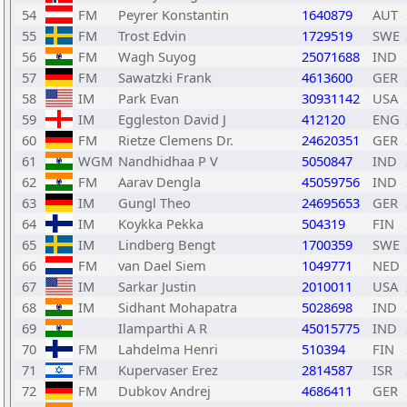
54
FM
Peyrer Konstantin
1640879
AUT
55
FM
Trost Edvin
1729519
SWE
56
FM
Wagh Suyog
25071688
IND
57
FM
Sawatzki Frank
4613600
GER
58
IM
Park Evan
30931142
USA
59
IM
Eggleston David J
412120
ENG
60
FM
Rietze Clemens Dr.
24620351
GER
61
WGM
Nandhidhaa P V
5050847
IND
62
FM
Aarav Dengla
45059756
IND
63
IM
Gungl Theo
24695653
GER
64
IM
Koykka Pekka
504319
FIN
65
IM
Lindberg Bengt
1700359
SWE
66
FM
van Dael Siem
1049771
NED
67
IM
Sarkar Justin
2010011
USA
68
IM
Sidhant Mohapatra
5028698
IND
69
Ilamparthi A R
45015775
IND
70
FM
Lahdelma Henri
510394
FIN
71
FM
Kupervaser Erez
2814587
ISR
72
FM
Dubkov Andrej
4686411
GER