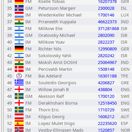
34
FM
Koelle Tobias
16207378
GER
35
GM
Petursson Margeir
2300028
ISL
36
IM
Wiedenkeller Michael
1700146
LUX
37
IM
Prraneeth Vuppala
46622373
IND
38
FM
Milikow Elie
371281868
ISR
39
GM
Oratovsky Michael
2802090
ISR
40
IM
Milikow Yoav
2822237
ISR
41
FM
Richter Nils
12990809
GER
42
IM
Sokolovsky Yahli
2820242
ISR
43
IM
Moksh Amit DOSHI
25064967
IND
44
IM
Percivaldi Martin
1508148
DEN
45
FM
Bai Adelard
16301188
TPE
46
IM
Souleidis Georgios
4206827
GRE
47
IM
Willow Jonah B
438804
ENG
48
GM
Akesson Ralf
1700120
SWE
49
FM
Derakhshani Borna
12518450
ENG
50
FM
Thorn Eric
1710729
SWE
51
IM
Kilgus Georg
1606212
AUT
52
IM
Lopez Mulet Inigo
22235620
ESP
53
IM
Vestby-Ellingsen Mads
1520857
NOR