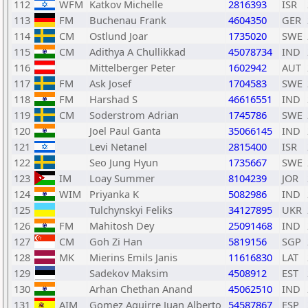
112
WFM
Katkov Michelle
2816393
ISR
113
FM
Buchenau Frank
4604350
GER
114
CM
Ostlund Joar
1735020
SWE
115
CM
Adithya A Chullikkad
45078734
IND
116
Mittelberger Peter
1602942
AUT
117
FM
Ask Josef
1704583
SWE
118
FM
Harshad S
46616551
IND
119
CM
Soderstrom Adrian
1745786
SWE
120
Joel Paul Ganta
35066145
IND
121
Levi Netanel
2815400
ISR
122
Seo Jung Hyun
1735667
SWE
123
IM
Loay Summer
8104239
JOR
124
WIM
Priyanka K
5082986
IND
125
Tulchynskyi Feliks
34127895
UKR
126
FM
Mahitosh Dey
25091468
IND
127
CM
Goh Zi Han
5819156
SGP
128
MK
Mierins Emils Janis
11616830
LAT
129
Sadekov Maksim
4508912
EST
130
Arhan Chethan Anand
45062510
IND
131
AIM
Gomez Aguirre Juan Alberto
54587867
ESP