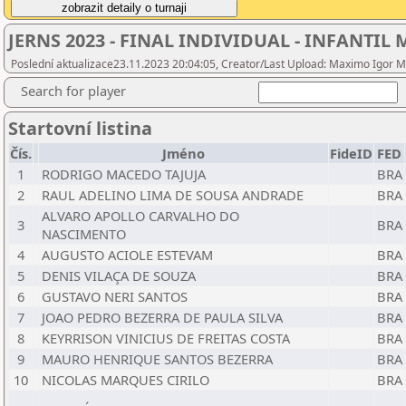
JERNS 2023 - FINAL INDIVIDUAL - INFANTI
Poslední aktualizace23.11.2023 20:04:05, Creator/Last Upload: Maximo Igor 
Search for player
Startovní listina
Čís.
Jméno
FideID
FED
1
RODRIGO MACEDO TAJUJA
BRA
2
RAUL ADELINO LIMA DE SOUSA ANDRADE
BRA
ALVARO APOLLO CARVALHO DO
3
BRA
NASCIMENTO
4
AUGUSTO ACIOLE ESTEVAM
BRA
5
DENIS VILAÇA DE SOUZA
BRA
6
GUSTAVO NERI SANTOS
BRA
7
JOAO PEDRO BEZERRA DE PAULA SILVA
BRA
8
KEYRRISON VINICIUS DE FREITAS COSTA
BRA
9
MAURO HENRIQUE SANTOS BEZERRA
BRA
10
NICOLAS MARQUES CIRILO
BRA