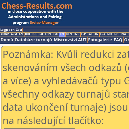
Logged on: Gast
Arabic
ARM
AZE
BIH
BUL
CAT
CHN
CRO
CZE
DEN
ENG
ESP
FAI
FIN
FRA
GER
GRE
INA
I
Domů
Databáze turnajů
Mistrovství AUT
Fotogalerie
FAQ
On
Poznámka: Kvůli redukci za
skenováním všech odkazů (
a více) a vyhledávačů typu 
všechny odkazy turnajů star
data ukončení turnaje) jsou
na následující tlačítko: