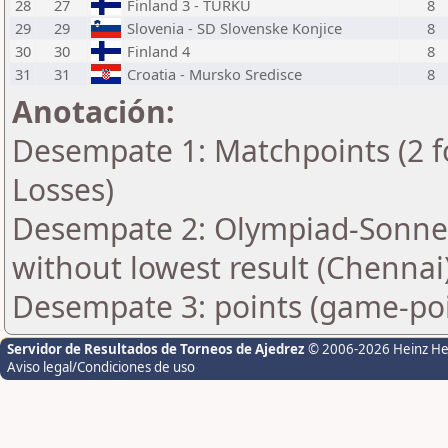
28
27
Finland 3 - TURKU
8
29
29
Slovenia - SD Slovenske Konjice
8
30
30
Finland 4
8
31
31
Croatia - Mursko Sredisce
8
Anotación:
Desempate 1: Matchpoints (2 fo
Losses)
Desempate 2: Olympiad-Sonne
without lowest result (Chennai
Desempate 3: points (game-poi
Servidor de Resultados de Torneos de Ajedrez
© 2006-2026 Heinz H
Aviso legal/Condiciones de uso