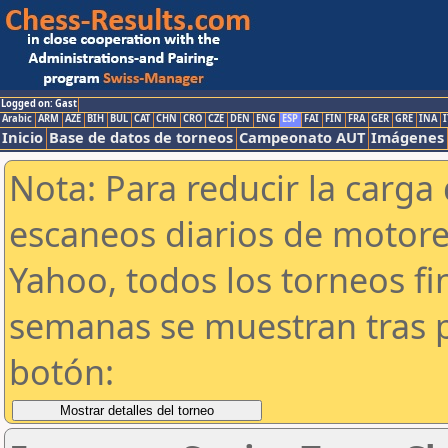
Logged on: Gast
Arabic
ARM
AZE
BIH
BUL
CAT
CHN
CRO
CZE
DEN
ENG
ESP
FAI
FIN
FRA
GER
GRE
INA
I
Inicio
Base de datos de torneos
Campeonato AUT
Imágenes
Nota: Para reducir la carga 
escaneos diarios de motor
Yahoo, todos los torneos f
semanas se muestran tras p
botón: