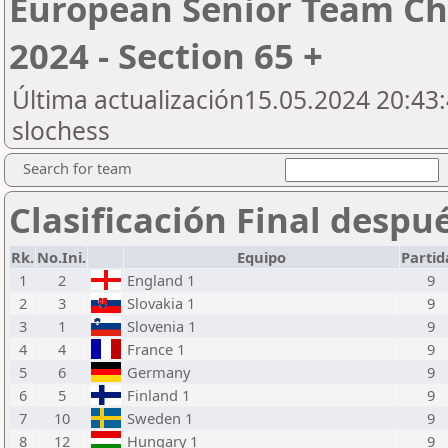
European Senior Team C
2024 - Section 65 +
Última actualización15.05.2024 20:43:
slochess
Search for team
Clasificación Final despu
Rk.
No.Ini.
Equipo
Partid
1
2
England 1
9
2
3
Slovakia 1
9
3
1
Slovenia 1
9
4
4
France 1
9
5
6
Germany
9
6
5
Finland 1
9
7
10
Sweden 1
9
8
12
Hungary 1
9