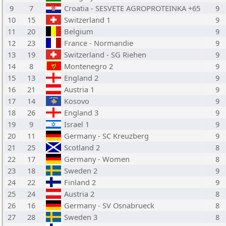
9
7
Croatia - SESVETE AGROPROTEINKA +65
9
10
15
Switzerland 1
9
11
20
Belgium
9
12
23
France - Normandie
9
13
19
Switzerland - SG Riehen
9
14
8
Montenegro 2
9
15
13
England 2
9
16
21
Austria 1
9
17
14
Kosovo
9
18
26
England 3
9
19
9
Israel 1
9
20
11
Germany - SC Kreuzberg
9
21
25
Scotland 2
8
22
17
Germany - Women
8
23
18
Sweden 2
9
24
22
Finland 2
9
25
24
Austria 2
8
26
16
Germany - SV Osnabrueck
8
27
28
Sweden 3
8