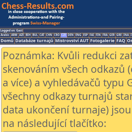
Logged on: Gast
Arabic
ARM
AZE
BIH
BUL
CAT
CHN
CRO
CZE
DEN
ENG
ESP
FAI
FIN
FRA
GER
GRE
INA
I
Domů
Databáze turnajů
Mistrovství AUT
Fotogalerie
FAQ
On
Poznámka: Kvůli redukci za
skenováním všech odkazů (
a více) a vyhledávačů typu 
všechny odkazy turnajů star
data ukončení turnaje) jsou
na následující tlačítko: