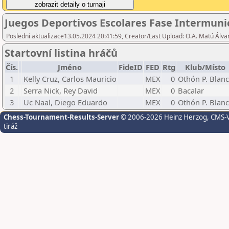
Juegos Deportivos Escolares Fase Intermuni
Poslední aktualizace13.05.2024 20:41:59, Creator/Last Upload: O.A. Matú Álv
Startovní listina hráčů
Čís.
Jméno
FideID
FED
Rtg
Klub/Místo
1
Kelly Cruz, Carlos Mauricio
MEX
0
Othón P. Blan
2
Serra Nick, Rey David
MEX
0
Bacalar
3
Uc Naal, Diego Eduardo
MEX
0
Othón P. Blan
Chess-Tournament-Results-Server
© 2006-2026 Heinz Herzog
, CMS-
tiráž