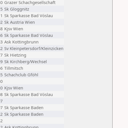
20
Grazer Schachgesellschaft
15
Sk Gloggnitz
11
Sk Sparkasse Bad Vöslau
02
Sk Austria Wien
88
Kjsv Wien
86
Sk Sparkasse Bad Vöslau
83
Ask Kottingbrunn
82
Sv Kleinpetersdorf/Kleinzicken
77
Sk Hietzing
59
Sk Kirchberg/Wechsel
46
Tillmitsch
35
Schachclub Gföhl
30
20
Kjsv Wien
08
Sk Sparkasse Bad Vöslau
97
97
Sk Sparkasse Baden
82
Sk Sparkasse Baden
42
32
Ask Kottingbrunn