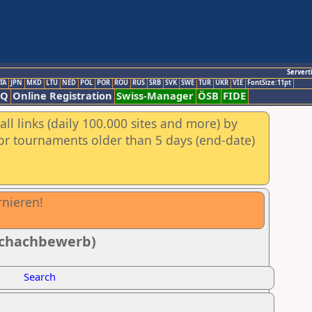
Servert
TA
JPN
MKD
LTU
NED
POL
POR
ROU
RUS
SRB
SVK
SWE
TUR
UKR
VIE
FontSize:11pt
AQ
Online Registration
Swiss-Manager
ÖSB
FIDE
ll links (daily 100.000 sites and more) by
for tournaments older than 5 days (end-date)
rnieren!
zschachbewerb)
Search