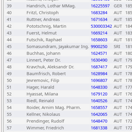
39
Handrich, Lothar MMag.
16225597
GER
18
40
Fritzl, Christoph
1683284
AUT
18
41
Ruttner, Andreas
1671634
AUT
18
42
Pototschnig, Martin
530003342
AUT
18
43
Fuerst, Helmut
1669214
AUT
18
44
Futschik, Raphael
1658603
AUT
18
45
Somasundram, Jayakumar Ing.
9900250
SRI
18
46
Buchhas, Johann
1624571
AUT
18
47
Linnert, Peter Dr.
1630490
AUT
17
48
Kravchuk, Aleksandr Dr.
1687417
AUT
17
49
Baumfrisch, Robert
1628984
AUT
17
50
Jevremovic, Filip
1696807
AUT
17
51
Hager, Harald
1648330
AUT
17
52
Hyassat, Milana
1679120
AUT
17
53
Riedl, Reinald
1640526
AUT
17
54
Roider, Arnim Mag. Pharm.
1658557
AUT
17
55
Kellner, Nikolaus
1642065
AUT
17
56
Prendinger, Rudolf
1648470
AUT
17
57
Wimmer, Friedrich
1681338
AUT
17