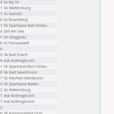
34
Sv Bg 16
31
Sk Mattersburg
27
Sv Gamlitz
26
Sv Bisamberg
21
Sk Sparkasse Bad Vöslau
18
Zell Am See
07
Sk Gloggnitz
00
Sc Donaustadt
00
95
Sk Bad Erlach
94
Ask Kottingbrunn
91
Sk Sparkasse Bad Vöslau
90
Sk Bad Sauerbrunn
87
Sk Neufeld-Steinbrunn
84
Sk Sparkasse Baden
72
Sk Mattersburg
71
Ask Kottingbrunn
67
Ask Kottingbrunn
62
60
Sk Königsgambit Graz