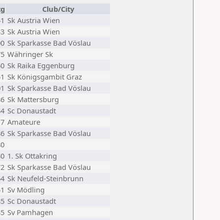
tg
Club/City
41
Sk Austria Wien
33
Sk Austria Wien
00
Sk Sparkasse Bad Vöslau
75
Währinger Sk
60
Sk Raika Eggenburg
51
Sk Königsgambit Graz
01
Sk Sparkasse Bad Vöslau
86
Sk Mattersburg
84
Sc Donaustadt
17
Amateure
86
Sk Sparkasse Bad Vöslau
80
80
1. Sk Ottakring
72
Sk Sparkasse Bad Vöslau
64
Sk Neufeld-Steinbrunn
51
Sv Mödling
35
Sc Donaustadt
35
Sv Pamhagen