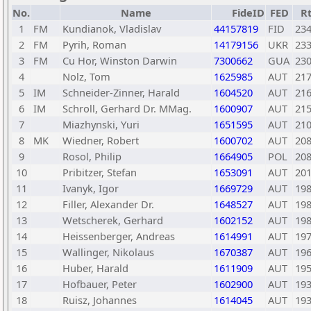
No.
Name
FideID
FED
R
1
FM
Kundianok, Vladislav
44157819
FID
23
2
FM
Pyrih, Roman
14179156
UKR
23
3
FM
Cu Hor, Winston Darwin
7300662
GUA
23
4
Nolz, Tom
1625985
AUT
21
5
IM
Schneider-Zinner, Harald
1604520
AUT
21
6
IM
Schroll, Gerhard Dr. MMag.
1600907
AUT
21
7
Miazhynski, Yuri
1651595
AUT
21
8
MK
Wiedner, Robert
1600702
AUT
20
9
Rosol, Philip
1664905
POL
20
10
Pribitzer, Stefan
1653091
AUT
20
11
Ivanyk, Igor
1669729
AUT
19
12
Filler, Alexander Dr.
1648527
AUT
19
13
Wetscherek, Gerhard
1602152
AUT
19
14
Heissenberger, Andreas
1614991
AUT
19
15
Wallinger, Nikolaus
1670387
AUT
19
16
Huber, Harald
1611909
AUT
19
17
Hofbauer, Peter
1602900
AUT
19
18
Ruisz, Johannes
1614045
AUT
19