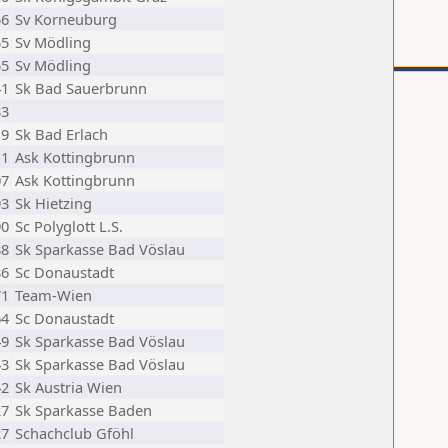
56
Sv Korneuburg
55
Sv Mödling
55
Sv Mödling
41
Sk Bad Sauerbrunn
33
19
Sk Bad Erlach
11
Ask Kottingbrunn
07
Ask Kottingbrunn
93
Sk Hietzing
90
Sc Polyglott L.S.
88
Sk Sparkasse Bad Vöslau
86
Sc Donaustadt
71
Team-Wien
64
Sc Donaustadt
49
Sk Sparkasse Bad Vöslau
43
Sk Sparkasse Bad Vöslau
42
Sk Austria Wien
27
Sk Sparkasse Baden
27
Schachclub Gföhl