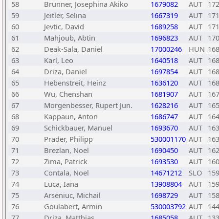
58
Brunner, Josephina Akiko
1679082
AUT
17
59
Jeitler, Selina
1667319
AUT
17
60
Jevtic, David
1689258
AUT
17
61
Mahjoub, Abtin
1696823
AUT
17
62
Deak-Sala, Daniel
17000246
HUN
16
63
Karl, Leo
1640518
AUT
16
64
Driza, Daniel
1697854
AUT
16
65
Hebenstreit, Heinz
1636120
AUT
16
66
Wu, Chenshan
1681907
AUT
16
67
Morgenbesser, Rupert Jun.
1628216
AUT
16
68
Kappaun, Anton
1686747
AUT
16
69
Schickbauer, Manuel
1693670
AUT
16
70
Prader, Philipp
530001170
AUT
16
71
Brezlan, Noel
1690450
AUT
16
72
Zima, Patrick
1693530
AUT
16
73
Contala, Noel
14671212
SLO
15
74
Luca, Iana
13908804
AUT
15
75
Arseniuc, Michail
1698729
AUT
15
76
Goulabert, Armin
530003792
AUT
14
77
Driza, Matthias
1685058
AUT
13