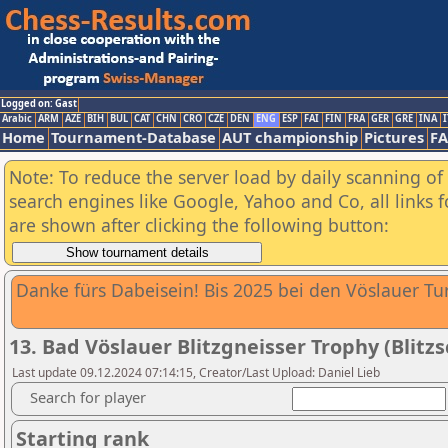
Logged on: Gast
Arabic
ARM
AZE
BIH
BUL
CAT
CHN
CRO
CZE
DEN
ENG
ESP
FAI
FIN
FRA
GER
GRE
INA
I
Home
Tournament-Database
AUT championship
Pictures
F
Note: To reduce the server load by daily scanning of a
search engines like Google, Yahoo and Co, all links 
are shown after clicking the following button:
Danke fürs Dabeisein! Bis 2025 bei den Vöslauer Tu
13. Bad Vöslauer Blitzgneisser Trophy (Blit
Last update 09.12.2024 07:14:15, Creator/Last Upload: Daniel Lieb
Search for player
Starting rank