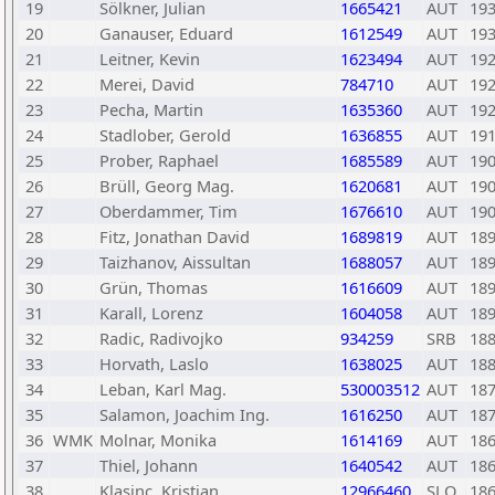
19
Sölkner, Julian
1665421
AUT
19
20
Ganauser, Eduard
1612549
AUT
19
21
Leitner, Kevin
1623494
AUT
19
22
Merei, David
784710
AUT
19
23
Pecha, Martin
1635360
AUT
19
24
Stadlober, Gerold
1636855
AUT
19
25
Prober, Raphael
1685589
AUT
19
26
Brüll, Georg Mag.
1620681
AUT
19
27
Oberdammer, Tim
1676610
AUT
19
28
Fitz, Jonathan David
1689819
AUT
18
29
Taizhanov, Aissultan
1688057
AUT
18
30
Grün, Thomas
1616609
AUT
18
31
Karall, Lorenz
1604058
AUT
18
32
Radic, Radivojko
934259
SRB
18
33
Horvath, Laslo
1638025
AUT
18
34
Leban, Karl Mag.
530003512
AUT
18
35
Salamon, Joachim Ing.
1616250
AUT
18
36
WMK
Molnar, Monika
1614169
AUT
18
37
Thiel, Johann
1640542
AUT
18
38
Klasinc, Kristjan
12966460
SLO
18