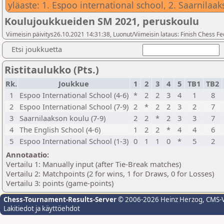
yläaste: 1. Espoo international school, 2. Saarnilaa
Koulujoukkueiden SM 2021, peruskoulu
Viimeisin päivitys26.10.2021 14:31:38, Luonut/Viimeisin lataus: Finish Chess Fe
Etsi joukkuetta
Ristitaulukko (Pts.)
Rk.
Joukkue
1
2
3
4
5
TB1
TB2
1
Espoo International School (4-6)
*
2
2
3
4
1
8
2
Espoo International School (7-9)
2
*
2
2
3
2
7
3
Saarnilaakson koulu (7-9)
2
2
*
2
3
3
7
4
The English School (4-6)
1
2
2
*
4
4
6
5
Espoo International School (1-3)
0
1
1
0
*
5
2
Annotaatio:
Vertailu 1: Manually input (after Tie-Break matches)
Vertailu 2: Matchpoints (2 for wins, 1 for Draws, 0 for Losses)
Vertailu 3: points (game-points)
Chess-Tournament-Results-Server
© 2006-2026 Heinz Herzog
, CMS-
Lakitiedot ja käyttöehdot