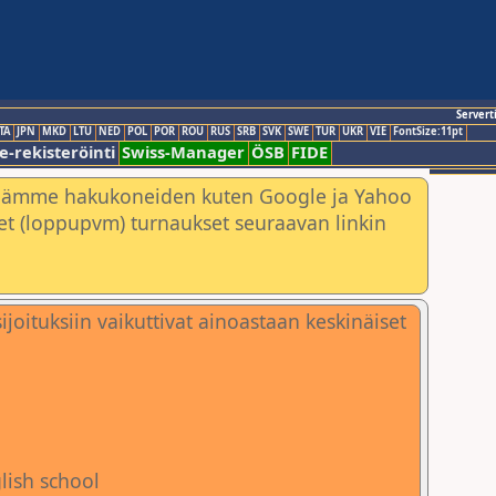
Servert
TA
JPN
MKD
LTU
NED
POL
POR
ROU
RUS
SRB
SVK
SWE
TUR
UKR
VIE
FontSize:11pt
e-rekisteröinti
Swiss-Manager
ÖSB
FIDE
nämme hakukoneiden kuten Google ja Yahoo
neet (loppupvm) turnaukset seuraavan linkin
ijoituksiin vaikuttivat ainoastaan keskinäiset
glish school