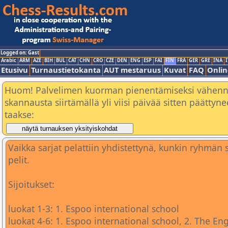
Logged on: Gast
Arabic
ARM
AZE
BIH
BUL
CAT
CHN
CRO
CZE
DEN
ENG
ESP
FAI
FIN
FRA
GER
GRE
INA
I
Etusivu
Turnaustietokanta
AUT mestaruus
Kuvat
FAQ
Onlin
Huom! Palvelimen kuorman pienentämiseksi vähen
skannausta siirtämällä yli viisi päivää sitten päätty
taakse:
Vaikka sarjat pelattiin yhdistettynä, kunkin ryhmän s
pelit.
Sijoitukset:
luokat 1-3: 1. Espoo international school
luokat 4-6: 1. Espoo international school, 2. The En