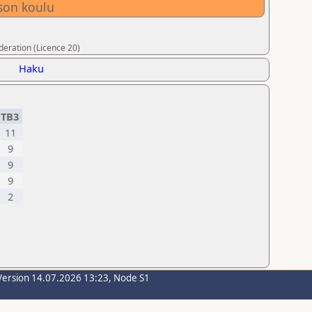
kson koulu
deration (Licence 20)
Haku
TB3
11
9
9
9
2
Version 14.07.2026 13:23, Node S1