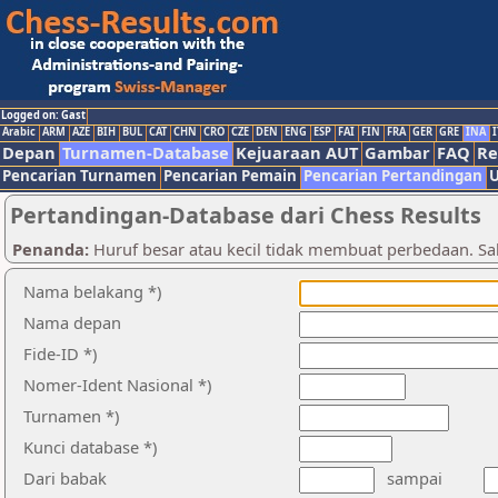
Logged on: Gast
Arabic
ARM
AZE
BIH
BUL
CAT
CHN
CRO
CZE
DEN
ENG
ESP
FAI
FIN
FRA
GER
GRE
INA
I
Depan
Turnamen-Database
Kejuaraan AUT
Gambar
FAQ
Re
Pencarian Turnamen
Pencarian Pemain
Pencarian Pertandingan
U
Pertandingan-Database dari Chess Results
Penanda:
Huruf besar atau kecil tidak membuat perbedaan. Sala
Nama belakang *)
Nama depan
Fide-ID *)
Nomer-Ident Nasional *)
Turnamen *)
Kunci database *)
Dari babak
sampai