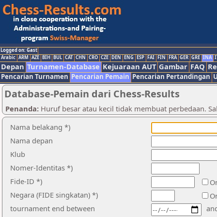
Logged on: Gast
Arabic
ARM
AZE
BIH
BUL
CAT
CHN
CRO
CZE
DEN
ENG
ESP
FAI
FIN
FRA
GER
GRE
INA
I
Depan
Turnamen-Database
Kejuaraan AUT
Gambar
FAQ
Re
Pencarian Turnamen
Pencarian Pemain
Pencarian Pertandingan
U
Database-Pemain dari Chess-Results
Penanda:
Huruf besar atau kecil tidak membuat perbedaan. Sala
Nama belakang *)
Nama depan
Klub
Nomer-Identitas *)
Fide-ID *)
On
Negara (FIDE singkatan) *)
O
tournament end between
an