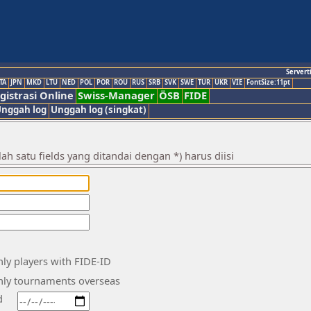
Servert
TA
JPN
MKD
LTU
NED
POL
POR
ROU
RUS
SRB
SVK
SWE
TUR
UKR
VIE
FontSize:11pt
gistrasi Online
Swiss-Manager
ÖSB
FIDE
nggah log
Unggah log (singkat)
h satu fields yang ditandai dengan *) harus diisi
ly players with FIDE-ID
nly tournaments overseas
d