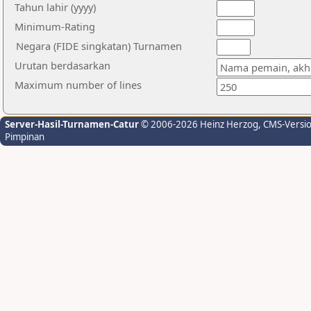
Tahun lahir (yyyy)
Minimum-Rating
Negara (FIDE singkatan) Turnamen
Urutan berdasarkan
Maximum number of lines
Server-Hasil-Turnamen-Catur
© 2006-2026 Heinz Herzog
, CMS-Versi
Pimpinan