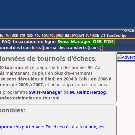
Servert
TA
JPN
MKD
LTU
NED
POL
POR
ROU
RUS
SRB
SVK
SWE
TUR
UKR
VIE
FontSize:11pt
FAQ
Inscription en ligne
Swiss-Manager
ÖSB
FIDE
ournal des transferts
Journal des transferts (court)
données de tournois d'échecs.
00 tournois
et ce, depuis la fin des années 80. Au
mais maintenant, de plus en plus d'évènements
se sont déroulées à Bled
,
en 2004 à Calvi
,
en 2006 à
éens de 2003 à 2007,
et beaucoup d'autres tournois.
c le programme
Swiss-Manager
de
M. Heinz Herzog
.
nées originales du tournoi
.
ponibles:
primer/exporter vers Excel les résultats finaux, les