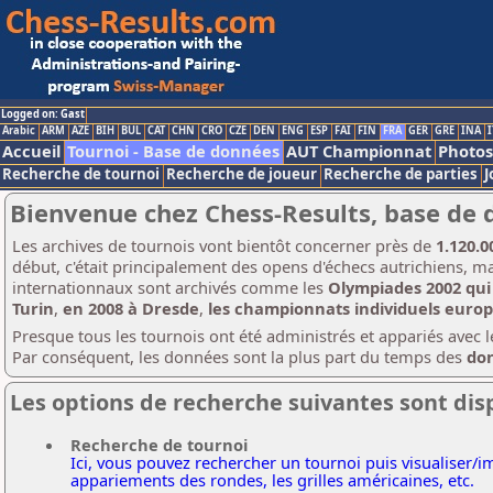
Logged on: Gast
Arabic
ARM
AZE
BIH
BUL
CAT
CHN
CRO
CZE
DEN
ENG
ESP
FAI
FIN
FRA
GER
GRE
INA
I
Accueil
Tournoi - Base de données
AUT Championnat
Photos
Recherche de tournoi
Recherche de joueur
Recherche de parties
J
Bienvenue chez Chess-Results, base de 
Les archives de tournois vont bientôt concerner près de
1.120.0
début, c'était principalement des opens d'échecs autrichiens, 
internationnaux sont archivés comme les
Olympiades 2002 qui 
Turin
,
en 2008 à Dresde
,
les championnats individuels europ
Presque tous les tournois ont été administrés et appariés ave
Par conséquent, les données sont la plus part du temps des
don
Les options de recherche suivantes sont dis
Recherche de tournoi
Ici, vous pouvez rechercher un tournoi puis visualiser/im
appariements des rondes, les grilles américaines, etc.