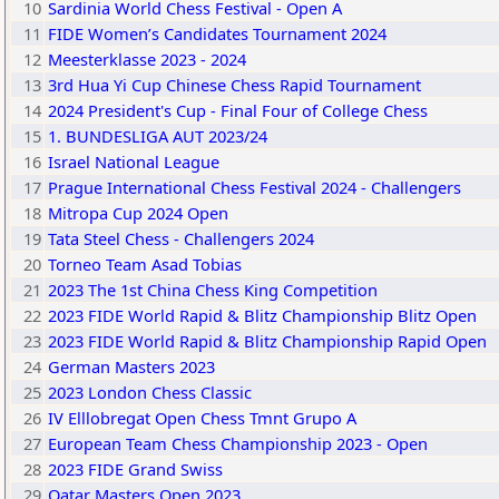
10
Sardinia World Chess Festival - Open A
11
FIDE Women’s Candidates Tournament 2024
12
Meesterklasse 2023 - 2024
13
3rd Hua Yi Cup Chinese Chess Rapid Tournament
14
2024 President's Cup - Final Four of College Chess
15
1. BUNDESLIGA AUT 2023/24
16
Israel National League
17
Prague International Chess Festival 2024 - Challengers
18
Mitropa Cup 2024 Open
19
Tata Steel Chess - Challengers 2024
20
Torneo Team Asad Tobias
21
2023 The 1st China Chess King Competition
22
2023 FIDE World Rapid & Blitz Championship Blitz Open
23
2023 FIDE World Rapid & Blitz Championship Rapid Open
24
German Masters 2023
25
2023 London Chess Classic
26
IV Elllobregat Open Chess Tmnt Grupo A
27
European Team Chess Championship 2023 - Open
28
2023 FIDE Grand Swiss
29
Qatar Masters Open 2023