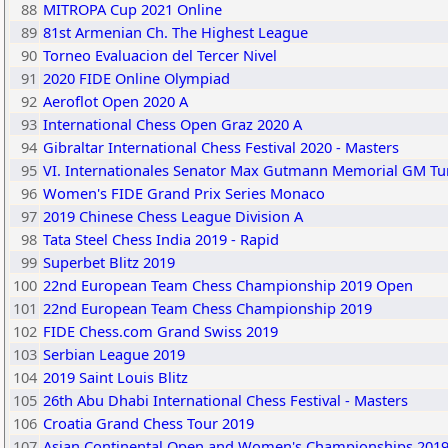
88
MITROPA Cup 2021 Online
89
81st Armenian Ch. The Highest League
90
Torneo Evaluacion del Tercer Nivel
91
2020 FIDE Online Olympiad
92
Aeroflot Open 2020 A
93
International Chess Open Graz 2020 A
94
Gibraltar International Chess Festival 2020 - Masters
95
VI. Internationales Senator Max Gutmann Memorial GM Tu
96
Women's FIDE Grand Prix Series Monaco
97
2019 Chinese Chess League Division A
98
Tata Steel Chess India 2019 - Rapid
99
Superbet Blitz 2019
100
22nd European Team Chess Championship 2019 Open
101
22nd European Team Chess Championship 2019
102
FIDE Chess.com Grand Swiss 2019
103
Serbian League 2019
104
2019 Saint Louis Blitz
105
26th Abu Dhabi International Chess Festival - Masters
106
Croatia Grand Chess Tour 2019
107
Asian Continental Open and Women's Championships 201