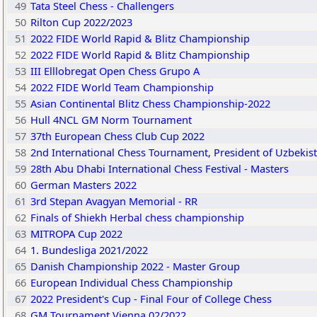
49
Tata Steel Chess - Challengers
50
Rilton Cup 2022/2023
51
2022 FIDE World Rapid & Blitz Championship
52
2022 FIDE World Rapid & Blitz Championship
53
III Elllobregat Open Chess Grupo A
54
2022 FIDE World Team Championship
55
Asian Continental Blitz Chess Championship-2022
56
Hull 4NCL GM Norm Tournament
57
37th European Chess Club Cup 2022
58
2nd International Chess Tournament, President of Uzbekist
59
28th Abu Dhabi International Chess Festival - Masters
60
German Masters 2022
61
3rd Stepan Avagyan Memorial - RR
62
Finals of Shiekh Herbal chess championship
63
MITROPA Cup 2022
64
1. Bundesliga 2021/2022
65
Danish Championship 2022 - Master Group
66
European Individual Chess Championship
67
2022 President's Cup - Final Four of College Chess
68
GM Tournament Vienna 02/2022