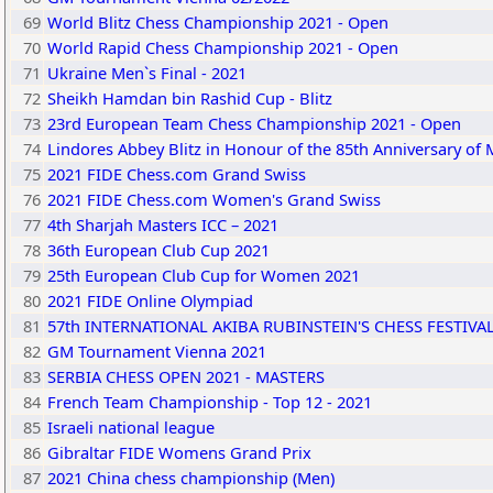
69
World Blitz Chess Championship 2021 - Open
70
World Rapid Chess Championship 2021 - Open
71
Ukraine Men`s Final - 2021
72
Sheikh Hamdan bin Rashid Cup - Blitz
73
23rd European Team Chess Championship 2021 - Open
74
Lindores Abbey Blitz in Honour of the 85th Anniversary of Mi
75
2021 FIDE Chess.com Grand Swiss
76
2021 FIDE Chess.com Women's Grand Swiss
77
4th Sharjah Masters ICC – 2021
78
36th European Club Cup 2021
79
25th European Club Cup for Women 2021
80
2021 FIDE Online Olympiad
81
57th INTERNATIONAL AKIBA RUBINSTEIN'S CHESS FESTIVA
82
GM Tournament Vienna 2021
83
SERBIA CHESS OPEN 2021 - MASTERS
84
French Team Championship - Top 12 - 2021
85
Israeli national league
86
Gibraltar FIDE Womens Grand Prix
87
2021 China chess championship (Men)